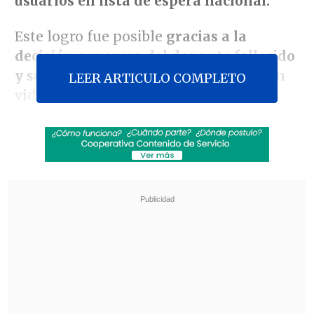
usuarios en lista de espera nacional.
Este logro fue posible
gracias a la
decisión generosa del donante fallecido
y su familia, que respetó
la decisión en
LEER ARTICULO COMPLETO
vida de su ser querido
de entregar sus
órganos.
Revisa también
"Redundante" y "no del todo necesaria": las
críticas a la reforma constitucional de
seguridad de Kast
Psicólogo advierte sobre la crianza en Chile:
"Cada vez es más difícil ser niño o niña"
El equipo multidisciplinario de dicho