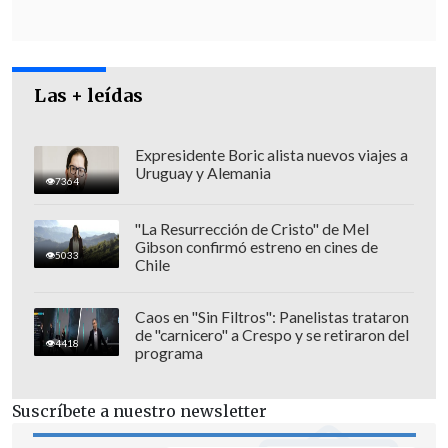
Las + leídas
Expresidente Boric alista nuevos viajes a
Uruguay y Alemania
7364
"La Resurrección de Cristo" de Mel
Gibson confirmó estreno en cines de
5033
Chile
"Queremos comunicar que esta semana
Caos en "Sin Filtros": Panelistas trataron
realizamos el séptimo procuramiento de
de "carnicero" a Crespo y se retiraron del
4418
programa
órganos durante el 2023.
Para el hospital
es una gran noticia dado que
Suscríbete a nuestro newsletter
beneficiará a tres pacientes de la lista