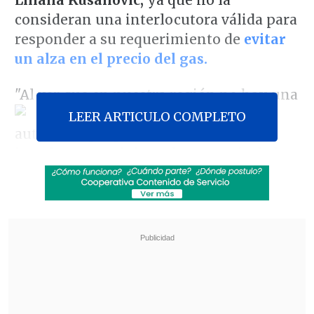
Liliana Kusanovic,
ya que no la
consideran una interlocutora válida para
responder a su requerimiento de
evitar
un alza en el precio del gas.
"Al ver que en nues
tra región no hay una
LEER ARTICULO COMPLETO
autoridad que podamos validar como
interlocutor exigimos la renuncia de la
intendenta de Magallanes, Liliana
kusanovic", sostuvo el vocero Carlos
Aros.
Revisa también
Alcalde de San Bernardo refuta optimismo del
Gobierno: "Pareciera que hay dos Chile"