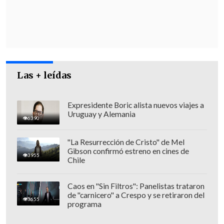
indefinido ", recalcó.
Las + leídas
Expresidente Boric alista nuevos viajes a
Uruguay y Alemania
6390
"La Resurrección de Cristo" de Mel
Gibson confirmó estreno en cines de
3955
Chile
Por su parte, la diputada DC Carolina
Caos en "Sin Filtros": Panelistas trataron
de "carnicero" a Crespo y se retiraron del
Goic calificó de "inaceptable el trato que
3655
programa
nos están dando y los dichos de las