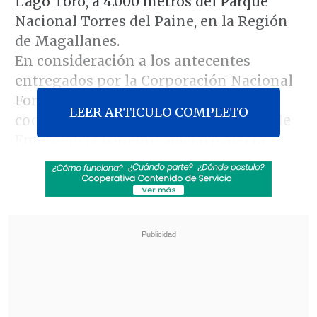
Lago Toro, a 4.000 metros del Parque
Nacional Torres del Paine, en la Región
de Magallanes.
En consideración a los antecentes
entregados por la Corporación Nacional
Forestal (Conaf), la intendencia, en
LEER ARTICULO COMPLETO
coordinación con la Oficina Nacional de
Emergencia
(Onemi), declaró alerta
amarilla hasta que las condiciones lo
ameriten.
Con la declaración de la medida, se
alistarán escalonadamente los recursos
necesarios
para intervenir de acuerdo a la evolución
del evento, con el propósito de
evitar que
crezca en extensión y severidad,