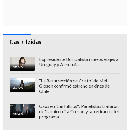
Las + leídas
Expresidente Boric alista nuevos viajes a
Uruguay y Alemania
6635
"La Resurrección de Cristo" de Mel
Gibson confirmó estreno en cines de
4100
Chile
"Esta losa constará de
dos pistas y dos
pasillos peatonales
de 1,58 metros de
Caos en "Sin Filtros": Panelistas trataron
de "carnicero" a Crespo y se retiraron del
ancho", explicó el
constructor civil
3786
programa
Héctor Arredondo
.