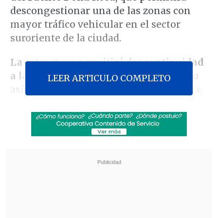
descongestionar una de las zonas con
mayor tráfico vehicular en el sector
suroriente de la ciudad.
La estructura permitirá dar
continuidad
a la Avenida Alonso de Ercilla
, uniendo
LEER ARTICULO COMPLETO
así las villas Barrio Andino y Doña Rosa,
donde la congestión vehicular hacia el
centro de la ciudad ha aumentado
exponencialmente en los últimos años.
Revisa también
TC declaró admisibles requerimientos de la
oposición contra la megarreforma
Corte de Apelaciones revocó prisión