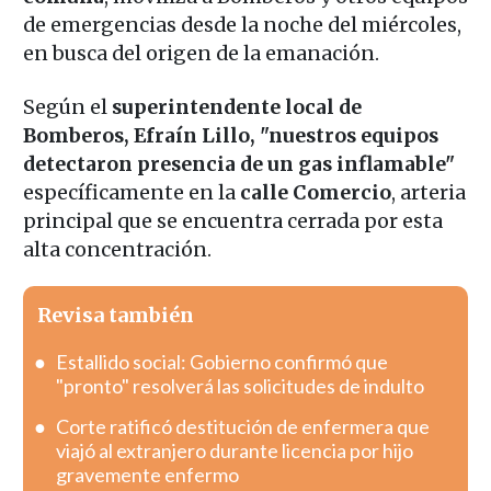
de emergencias desde la noche del miércoles,
en busca del origen de la emanación.
Según el
superintendente
local
de
Bomberos, Efraín Lillo, "nuestros equipos
detectaron presencia de un gas inflamable"
específicamente en la
calle Comercio
, arteria
principal que se encuentra cerrada por esta
alta concentración.
Revisa también
Estallido social: Gobierno confirmó que
"pronto" resolverá las solicitudes de indulto
Corte ratificó destitución de enfermera que
viajó al extranjero durante licencia por hijo
gravemente enfermo