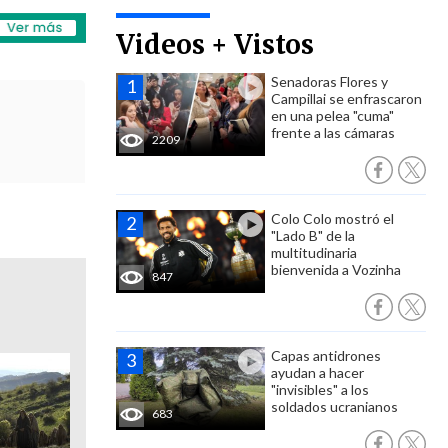
Videos + Vistos
Senadoras Flores y
Campillai se enfrascaron
en una pelea "cuma"
frente a las cámaras
2209
Colo Colo mostró el
"Lado B" de la
multitudinaria
bienvenida a Vozinha
847
Capas antidrones
ayudan a hacer
"invisibles" a los
soldados ucranianos
683