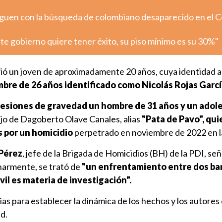
iguen con la búsqueda de colombiano desaparecido en el C
ste gobierno quiere tener éxito, su piso mínimo es su 30%"
ió un joven de aproximadamente 20 años, cuya identidad a
bre de 26 años identificado como Nicolás Rojas Garcí
lesiones de gravedad un hombre de 31 años y un adol
ijo de Dagoberto Olave Canales, alias
"Pata de Pavo", qu
 por un homicidio
perpetrado en noviembre de 2022 en la
Pérez
, jefe de la Brigada de Homicidios (BH) de la PDI, señ
narmente, se trató de
"un enfrentamiento entre dos ba
vil es materia de investigación".
ias para establecer la dinámica de los hechos y los autores
ad.