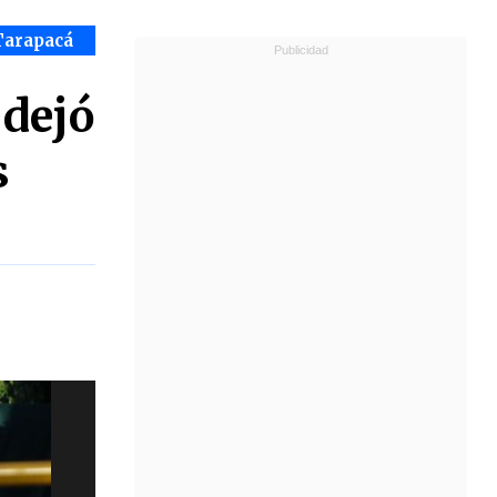
Tarapacá
 dejó
s