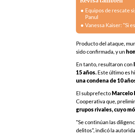
Revisa también
Equipos de rescate s
Panul
Vanessa Kaiser: "Si e
Producto del ataque, mur
sido confirmada, y un
hom
En tanto, resultaron con
15 años.
Este último es h
una condena de 10 años
El subprefecto
Marcelo 
Cooperativa que, prelimi
grupos rivales, cuyo mó
"Se continúan las diligenc
delitos", indicó la autorid