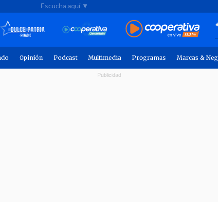
Escucha aquí ▼
ndo
Opinión
Podcast
Multimedia
Programas
Marcas & Neg