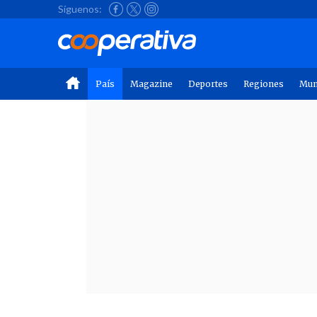
Síguenos:
País
Magazine
Deportes
Regiones
Mu