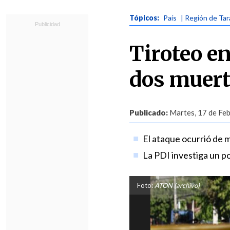
Tópicos:
País
| Región de Ta
Tiroteo e
dos muert
Publicado:
Martes, 17 de Feb
El ataque ocurrió de 
La PDI investiga un po
Foto:
ATON (archivo)