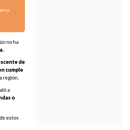
erro
ún no ha
a.
escente de
ien cumple
 región.
aló a
ndas o
 de estos