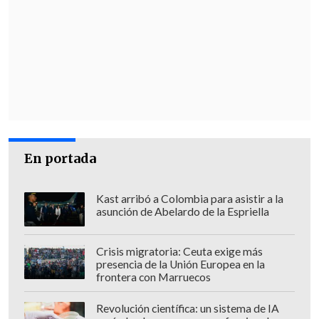
¿El problema?
Esto era un "copy paste"
de los informes los otros reos ya
evaluados, por lo que no existía ninguna
especificación particular para este caso
.
"Hoy dicen que se sintieron -y se
sienten- decidiendo a ciegas. Lo tomaron
como un mecanismo de Gendarmería
En portada
para cubrirse las espaldas antes una
reincidencia grave", relata el reportaje.
Kast arribó a Colombia para asistir a la
asunción de Abelardo de la Espriella
"La comisión optó por seguir tal cual,
solo atendiendo los parámetros
Crisis migratoria: Ceuta exige más
legales"
.
presencia de la Unión Europea en la
frontera con Marruecos
Revolución científica: un sistema de IA