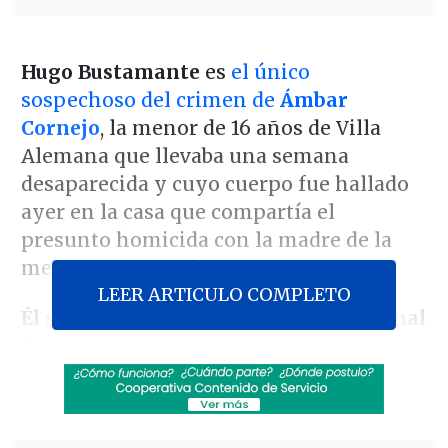
Hugo Bustamante
es
el único
sospechoso del crimen de
Ámbar
Cornejo
, la menor de 16 años de Villa
Alemana que llevaba una semana
desaparecida y cuyo cuerpo fue hallado
ayer en la casa que compartía el
presunto homicida con la madre de la
menor, Denisse Llanos.
LEER ARTICULO COMPLETO
Él se encontraba en libertad condicional
desde 2016
, tras 11 años en la cárcel de
una pena de 27 por un doble homicidio:
el asesinato en 2005 de su ex pareja y
del hijo de nueve años de la misma
,