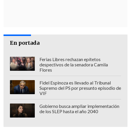
En portada
Ferias Libres rechazan epítetos
despectivos de la senadora Camila
Flores
Hoy la alcaldesa de Viña del Mar,
Fidel Espinoza es llevado al Tribunal
Supremo del PS por presunto episodio de
Macarena Ripamonti
, urgió al
VIF
Mandatario a
apurar la reconstrucción
de las comunas afectadas
. Durante la
Gobierno busca ampliar implementación
de los SLEP hasta el año 2040
entrega de útiles escolares y mochilas
encabezada por Boric, la autoridad
comunal recordó que toda esta ayuda "va