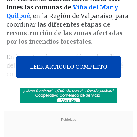
lunes las comunas de
Viña del Mar y
Quilpué
, en la Región de Valparaíso, para
coordinar
las diferentes etapas de
reconstrucción de las zonas afectadas
por los incendios forestales
.
En la instancia, se reunió con familias
del sector de Colinas de Oro en Quilpué,
LEER ARTICULO COMPLETO
con quienes le solicitó paciencia "
para
poder afinar el proceso en donde
pasamos de la atención de la
emergencia y las soluciones
transitorias a la reconstrucción
definitiva
".
Revisa también