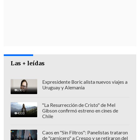
Las + leídas
"Les quiero pedir a todos que se hagan
una idea que, por ejemplo, todavía
Expresidente Boric alista nuevos viajes a
Uruguay y Alemania
tenemos infraestructura que a la fecha
6901
no se ha terminado de recuperar del
"La Resurrección de Cristo" de Mel
terremoto del 2010 o del terremoto de
Gibson confirmó estreno en cines de
4333
Coquimbo del 2014-2015. Entonces
, les
Chile
pido que ante un desastre de estas
Caos en "Sin Filtros": Panelistas trataron
características se tenga perspectiva de
de "carnicero" a Crespo y se retiraron del