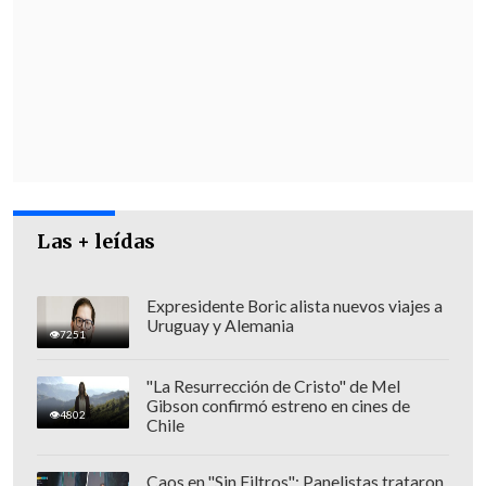
Las + leídas
Expresidente Boric alista nuevos viajes a
Uruguay y Alemania
7251
"Las autoridades no han sido claras en
el anuncio de prohibir el ingreso de
"La Resurrección de Cristo" de Mel
turistas debido a las deficientes
Gibson confirmó estreno en cines de
4802
Chile
condiciones sanitarias de la isla"
, dijo el
abogado José Bravo
, representante de los
Caos en "Sin Filtros": Panelistas trataron