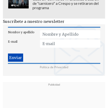
isleños.
de "carnicero" a Crespo y se retiraron del
4246
programa
En el escrito invocan el
derecho a la vida
y a la integridad física y psíquica de los
Suscríbete a nuestro newsletter
habitantes de la Isla, consagrado en la
Constitución.
Nombre y apellido
E-mail
Política de Privacidad