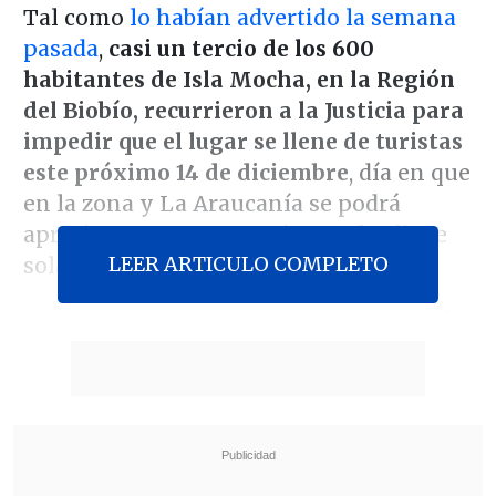
Tal como
lo habían advertido la semana
pasada
,
casi un tercio de los 600
habitantes de Isla Mocha, en la Región
del Biobío, recurrieron a la Justicia para
impedir que el lugar se llene de turistas
este próximo 14 de diciembre
, día en que
en la zona y La Araucanía se podrá
apreciar en un 100 por ciento el eclipse
LEER ARTICULO COMPLETO
solar.
Este miércoles ingresaron un
recurso de
protección
en la Corte de Apelaciones de
Concepción, dirigido contra el
intendente Patricio Kuhn y el seremi de
Salud, Héctor Muñoz,
por no mostrar
claridad ante
los emplazamientos de la