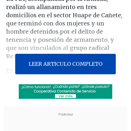
realizó un allanamiento en tres
domicilios en el sector Huape de Cañete,
que terminó con dos mujeres y un
hombre detenidos por el delito de
tenencia y posesión de armamento, y
que son vinculados al
grupo radical
Resistencia Mapuche Lavkenche.
LEER ARTICULO COMPLETO
En el operativo se incautaron
armas,
municiones, chalecos antibalas, un
casco antibalístico, un dron y carne
robada
, sustraída a un camión de Noble
Corral en diciembre pasado, cuando se
robaron 10 mil kilos del producto
.
Revisa también