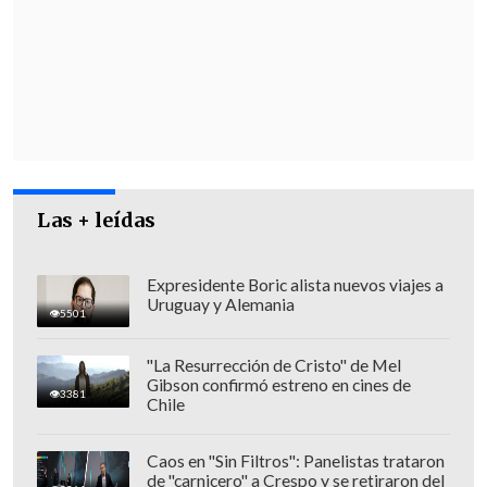
encontraron armamentos largos, cortos,
municiones, celulares y de todo tipo de
instrumentos tecnológicos" de
comunicación, como un dron. Además,
un casco balístico y chalecos antibalas.
Las + leídas
Expresidente Boric alista nuevos viajes a
Uruguay y Alemania
5501
"La Resurrección de Cristo" de Mel
Gibson confirmó estreno en cines de
3381
Chile
Caos en "Sin Filtros": Panelistas trataron
de "carnicero" a Crespo y se retiraron del