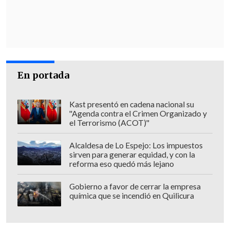
el Juzgado de Garantía de Cañete
, que
determinó que los antecedentes
entregados eran insuficientes para
acreditar la asociación ilícita y los otros
delitos que se estaban proponiendo.
En portada
Ante esto, el juez decidió que los tres
involucrados en este caso
cumplan las
Kast presentó en cadena nacional su
"Agenda contra el Crimen Organizado y
medidas cautelares de firma semanal y
el Terrorismo (ACOT)"
arraigo nacional
.
Alcaldesa de Lo Espejo: Los impuestos
De todas maneras,
la Fiscalía apeló
sirven para generar equidad, y con la
reforma eso quedó más lejano
verbalmente en la audiencia a la
determinación en dos de los casos
, por
Gobierno a favor de cerrar la empresa
química que se incendió en Quilicura
lo que será la Corte de Apelaciones de
Concepción la que finalmente decida.