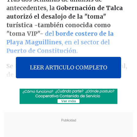
antecedentes, la
Gobernación de Talca
autorizó el desalojo de la "toma"
turística -también conocida como
"toma VIP"-
del
borde costero de la
Playa Maguillines
, en el sector del
Puerto de Constitución
.
Se trata de
20 cabañas de uso comercial,
LEER ARTICULO COMPLETO
de alto valor de edificación,
que se
ofertan en portales de internet para
alojamiento de veraneantes
en forma
completamente ilegal, en un terreno
fiscal que administra la Armada de
Chile
, que solicitó la medida de fuerza.
Revisa también