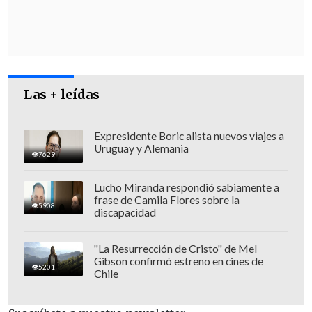
ninguna polémica, no me parece
oportuno ni conveniente
desde el punto
de vista de lo que son los intereses de
ambos países", recalcó el canciller en sus
declaraciones a la prensa.
Las + leídas
Expresidente Boric alista nuevos viajes a
Uruguay y Alemania
7629
Lucho Miranda respondió sabiamente a
frase de Camila Flores sobre la
5908
discapacidad
"La Resurrección de Cristo" de Mel
Gibson confirmó estreno en cines de
5201
Chile