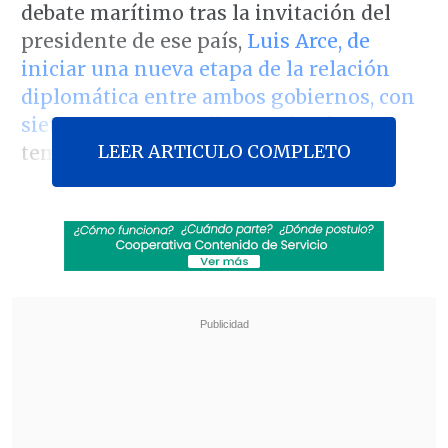
debate marítimo tras la invitación del
presidente de ese país,
Luis Arce, de
iniciar una nueva etapa de la relación
diplomática entre ambos gobiernos, con
siete puntos para ello
que abordan esa
LEER ARTICULO COMPLETO
temática, la migración y el litio.
En las últimas horas del jueves, el
canciller y el Presidente Gabriel Boric
aterrizaron en República Dominicana
para
participar de la XXVIII Cumbre
Iberoamericana de jefas y jefes de
Estado y de Gobierno
, que se realiza en
el centro de convenciones de la
Cancillería dominicana.