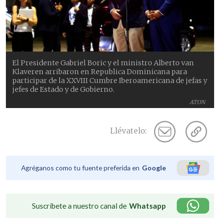
El Presidente Gabriel Boric y el ministro Alberto van
Klaveren arribaron en Republica Dominicana para
participar de la XXVIII Cumbre Iberoamericana de jefas y
jefes de Estado y de Gobierno.
ATON
Llévatelo:
Agréganos como tu fuente preferida en
Google
Suscríbete a nuestro canal de
Whatsapp