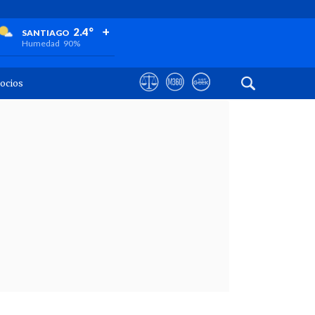
+
+
+
2.4°
SANTIAGO
Humedad
90%
ocios