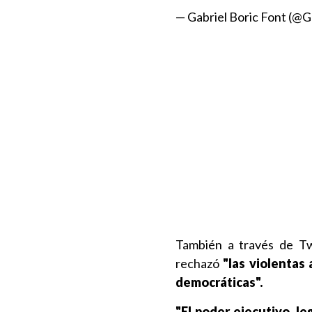
— Gabriel Boric Font (@G
También a través de Tw
rechazó
"las violentas 
democráticas".
"El poder ejecutivo, le