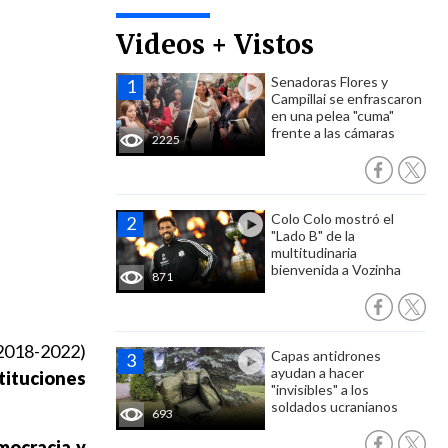
Videos + Vistos
Senadoras Flores y
Campillai se enfrascaron
en una pelea "cuma"
frente a las cámaras
2225
Colo Colo mostró el
"Lado B" de la
multitudinaria
bienvenida a Vozinha
871
2018-2022)
Capas antidrones
ayudan a hacer
stituciones
"invisibles" a los
soldados ucranianos
693
emocracia y