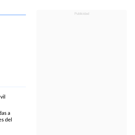
vil
das a
es del