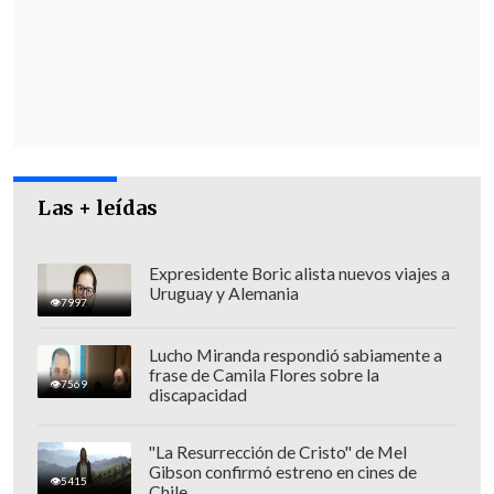
destacó que Chile
ofrece condiciones
favorables para el desarrollo de
alianzas estratégicas
, como la
estabilidad institucional, la certeza
jurídica y el acceso a mercados
sudamericanos. Además, planteó
Las + leídas
oportunidades de
cooperación
académica, científica y tecnológica
entre ambos países.
Expresidente Boric alista nuevos viajes a
Uruguay y Alemania
7997
Lucho Miranda respondió sabiamente a
frase de Camila Flores sobre la
7569
discapacidad
"La Resurrección de Cristo" de Mel
Gibson confirmó estreno en cines de
5415
Chile