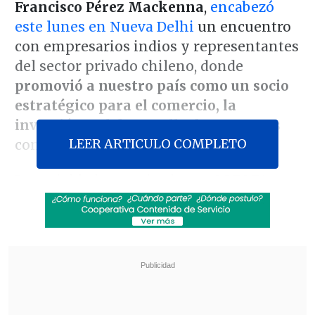
Francisco Pérez Mackenna
,
encabezó
este lunes en Nueva Delhi
un encuentro
con empresarios indios y representantes
del sector privado chileno, donde
promovió a nuestro país como un socio
estratégico para el comercio, la
inversión y el desarrollo de proyectos
LEER ARTICULO COMPLETO
conjuntos de largo plazo.
La actividad, organizada por
SOFOFA,
ProChile y la Asociación de Cámaras de
Comercio e Industria de India
(Assocham), reunió a autoridades y
representantes empresariales de ambos
países en medio de la gira oficial que
realiza la delegación chilena en India