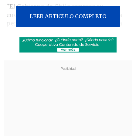
"El Gobierno de Chile expresa su
enérgica condena a los nuevos ataques
LEER ARTICULO COMPLETO
perpetrados por Israel en Gaza", dice la
nota de prensa de la diplomacia
nacional.
Revisa también
Ojos que Sí Ven: El rol social de la Funeraria
Hogar de Cristo
Investigan homicidio de ciudadano egipcio en
Coronel
Además, "
las operaciones militares han
afectado nuevamente a centros de
salud
, como el Hospital Europeo de Jan