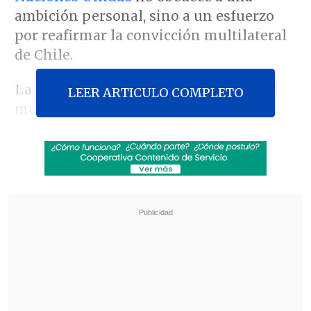
ambición personal, sino a un esfuerzo
por reafirmar la convicción multilateral
de Chile.
La postulación fue anunciada a todo el
LEER ARTICULO COMPLETO
mundo por
Gabriel Boric
en su último
discurso como Presidente ante la
Asamblea General.
Revisa también
Colombiano fue asesinado a balazos en un cité
de La Cisterna
Kast arribó a Colombia para asistir a la
asunción de Abelardo de la Espriella