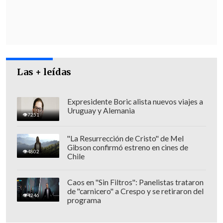
"Entonces
si sectores o la cúpula del PC
van a estar con Maduro, le están dando
la vuelta a la democracia
, y en Chile eso
no genera una incomodidad, sino que
una
contradicción
: ser parte de un
Las + leídas
gobierno de izquierda democrático, y por
otro lado, respaldar una dictadura", zanjó
el parlamentario.
Expresidente Boric alista nuevos viajes a
Uruguay y Alemania
7251
"La Resurrección de Cristo" de Mel
Gibson confirmó estreno en cines de
4802
Chile
Caos en "Sin Filtros": Panelistas trataron
de "carnicero" a Crespo y se retiraron del
4246
programa