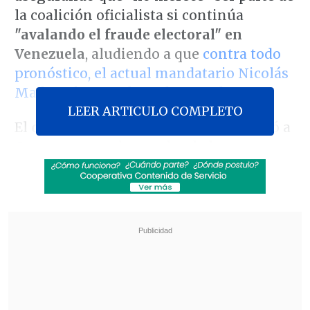
la coalición oficialista si continúa
"avalando el fraude electoral" en
Venezuela
, aludiendo a que
contra todo
pronóstico, el actual mandatario Nicolás
Maduro fue proclamado ganador
.
LEER ARTICULO COMPLETO
El
diputado PC Boris Barrera
, que viajó a
Caracas como observador de las
presidenciales, afirmó en
Radio Duna
que
esperaba que el Presidente Gabriel Boric
reconociera los resultados
, después de
que
el Jefe de Gobierno exigiera
transparencia al país caribeño
.
Revisa también