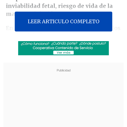
inviabilidad fetal, riesgo de vida de la
madre y violación.
LEER ARTICULO COMPLETO
En una votación dividida, ocho diputados
-todos del oficialismo- votaron a favor,
mientras que cinco parlamentarios se
expresaron en contra del proyecto.
Revisa también
Escolta del exministro Cordero frustró a
disparos un portonazo en Vitacura
Incendio en domicilio provocó la muerte de
dos adultos mayores en Recoleta
A favor de la iniciativa votaron los