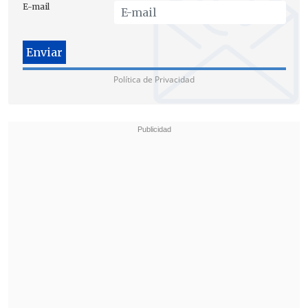
E-mail
Política de Privacidad
La sesión se desarrolló en medio de una alta expectación
periodística. (Foto: UNO)
"En tierra derecha"
Tras la aprobación, el presidente de la
Comisión de Salud, el médico del PS
Juan
Luis Castro
, valoró el avance de la
iniciativa.
"Me siento contento del espacio y la