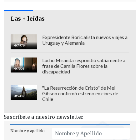
Las + leídas
Expresidente Boric alista nuevos viajes a
Uruguay y Alemania
7979
Los parlamentarios que votaron en
Lucho Miranda respondió sabiamente a
contra plantearon, además, reserva de
frase de Camila Flores sobre la
7508
constitucionalidad, paso previo a acudir
discapacidad
al Tribunal Constitucional, acusando que
el proyecto atenta contra el derecho a la
"La Resurrección de Cristo" de Mel
Gibson confirmó estreno en cines de
vida consagrado en la Carta Magna.
5402
Chile
Suscríbete a nuestro newsletter
Nombre y apellido