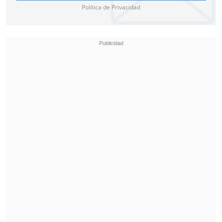
Bachelet
(2014-2018), tras varios años de
Política de Privacidad
insistencia por parte de organizaciones
feministas y de mujeres. Hasta entonces,
las interrupciones voluntarias del
embarazo estaban totalmente
penalizadas, algo que estableció la
dictadura de
Augusto Pinochet
(1973-
1990) poco antes de que el general dejara
el poder.