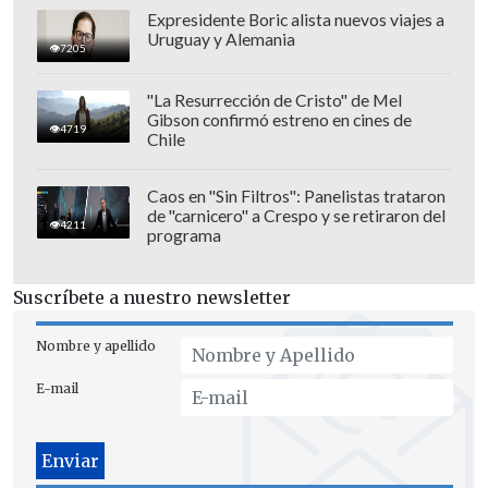
Expresidente Boric alista nuevos viajes a
Uruguay y Alemania
7205
"La Resurrección de Cristo" de Mel
Gibson confirmó estreno en cines de
4719
Chile
La normativa presentó algunos
obstáculos desde el inicio, como poca
Caos en "Sin Filtros": Panelistas trataron
de "carnicero" a Crespo y se retiraron del
información sobre la ley y los derechos
4211
programa
que reconoce; falta de capacitación de los
profesionales sobre los procedimientos;
Suscríbete a nuestro newsletter
la ausencia de mecanismos de
fiscalización; y la falta de regulación de
Nombre y apellido
la objeción de consciencia.
E-mail
La ley se aprobó durante el segundo
Gobierno de la socialista
Michelle