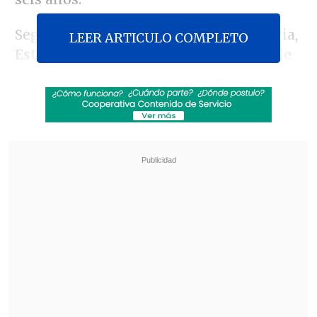
Según expuso la Fiscalía en la audiencia,
LEER ARTICULO COMPLETO
Esteban Poblete Cahuas
ingresó el 11 de
marzo de 2023, aquejado de un dolor
abdominal, a la
Clínica Tarapacá
, en la
que trabajaban los imputados.
Revisa también
José Antonio Neme protagonizó colisión en
Las Condes
Conductor de aplicación fue baleado en
encerrona en Santiago Centro
"
Estos médicos faltaron a la
lex praxis
,
ya que
la atención que le realizaron a