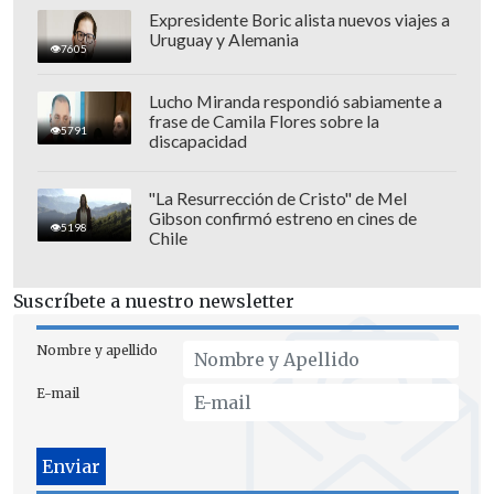
Expresidente Boric alista nuevos viajes a
bienestar de vecinos y vecinas de la
Uruguay y Alemania
7605
comuna. Este plan nació en abril del
2020, a comienzo de la pandemia pero se
Lucho Miranda respondió sabiamente a
ha mantenido en el tiempo, beneficiando
frase de Camila Flores sobre la
5791
discapacidad
a más de 3.000 personas, independiente
de su previsión o del puntaje en el
"La Resurrección de Cristo" de Mel
Registro Social de Hogares.
Gibson confirmó estreno en cines de
5198
Chile
Y la Fundación Vida Independiente
Chile, destaca por su programa RED:
Suscríbete a nuestro newsletter
Emprendedores con Discapacidad, que
consiste en
desarrollar un sistema de
Nombre y apellido
apoyo en la generación de ingresos
E-mail
para personas con discapacidad y sus
familias
, así como organizaciones de y
para personas con discapacidad, que se