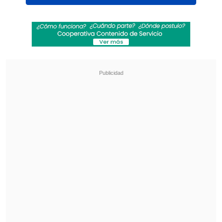
En la categoría de participación política,
el Servel será reconocido por su
servicio
de video con interpretación en lengua
de señas impulsado por la Unidad de
Atención Ciudadana
. Se trata de una
iniciativa para apoyar la participación
electoral de las personas con
discapacidad auditiva, a quienes se les
proporciona orientación sobre temas
relacionados con las elecciones, así como
información en tiempo real durante
procesos electorales, a través de
intérpretes de lengua de señas con
formación especializada. Se estima que
en el 2021, 340 personas utilizaron el
servicio.