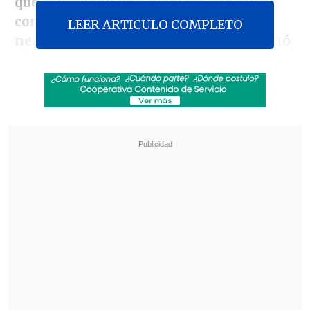
que esperaban una primera consulta
con un especialista y 2.358 los que
LEER ARTICULO COMPLETO
necesitaban una cirugía,
según informó
El Mercurio.
Revisa también
Escolta del exministro Cordero frustró a
disparos un portonazo en Vitacura
Incendio en domicilio provocó la muerte de
dos adultos mayores en Recoleta
Del total, 13.058 de los fallecidos son
hombres y,
en cuanto al rango etario,
18.423 son mayores de 65 años.
Sin embargo, desde la Subsecretaría