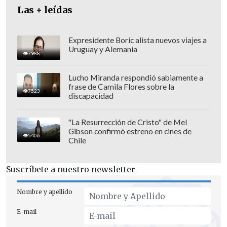
Las + leídas
Expresidente Boric alista nuevos viajes a
Uruguay y Alemania
7988
Las cifras son parte de un informe que
Lucho Miranda respondió sabiamente a
entregó la institución al Congreso, en el
frase de Camila Flores sobre la
7523
que se dio cuenta de distintos
discapacidad
indicadores de los 29 servicios de salud
del país.
"La Resurrección de Cristo" de Mel
Gibson confirmó estreno en cines de
5406
Chile
La diputada independiente,
Karla
Rubilar,
manifestó preocupación por
Suscríbete a nuestro newsletter
esta situación.
Nombre y apellido
"Si nos damos cuenta de que
compatriotas nuestros están
E-mail
falleciendo esperando atención y