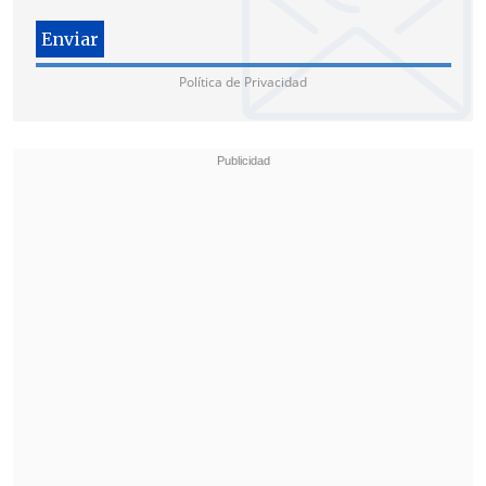
fallecen por esta espera, es una
situación dramática"
, dijo la
Política de Privacidad
parlamentaria.
"Es una situación que vendría a revelar
lo que esta pasando en nuestro país en
materia de salud pública, pero también
es cierto que hay que ver, porque muchas
veces hay atenciones que no tienen que
ver con la posibilidad de fallecer por esa
falta de atención", añadió la diputada.
Pese a que desde el Minsal señalaron que
no es posible establecer una relación
entre los tiempos de espera y los
decesos, la titular de Salud,
Carmen