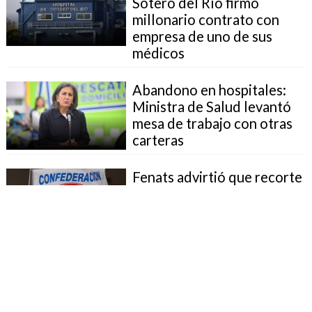
Sótero del Río firmó
millonario contrato con
empresa de uno de sus
médicos
Abandono en hospitales:
Ministra de Salud levantó
mesa de trabajo con otras
carteras
Fenats advirtió que recorte
del 3% en Salud será un
"nocaut" al sistema público
UDI llevó caso de madre de
exministra Aguilera a
Fiscalía