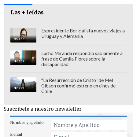
estando ellos en reposo.
Las + leídas
Expresidente Boric alista nuevos viajes a
Uruguay y Alemania
7677
Lucho Miranda respondió sabiamente a
frase de Camila Flores sobre la
6159
discapacidad
"La Resurrección de Cristo" de Mel
Gibson confirmó estreno en cines de
5223
Chile
Suscríbete a nuestro newsletter
Asimismo, precisó que la Fiscalía
recientemente "desmanteló una banda
Nombre y apellido
delictual que se dedicaba a la venta de
E-mail