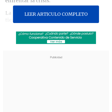
enfrentar la crisis.
La líder gremial reparó que el Colmed
LEER ARTICULO COMPLETO
tiene "
el rol de velar por la profesión
médica
", por lo que los casos ya han sido
presentados en sus propios tribunales de
ética. Sin embargo, apuntó a que
necesitan
recuperar la tuición ética de
la profesión, que perdieron durante la
dictadura,
lo que permitiría tomar
acciones sobre profesionales que no
están colegiados.
Revisa también
José Antonio Neme protagonizó colisión en
Las Condes