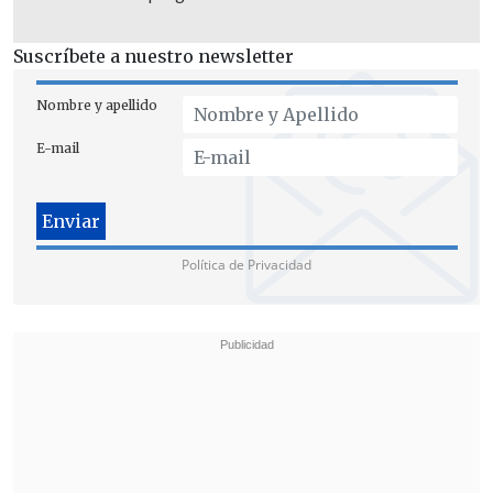
empleados de planta y contrata
para la
realización de dichas labores.
Suscríbete a nuestro newsletter
Nombre y apellido
E-mail
Política de Privacidad
Lilia Jérez,
académica de la Facultad de
Derecho de la Universidad de Santiago