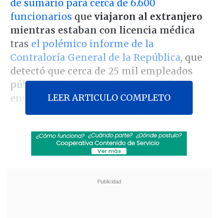
de sumario para cerca de 6.600
funcionarios
que
viajaron al extranjero
mientras estaban con licencia médica
tras
el polémico informe de la
Contraloría General de la República
, que
detectó que cerca de 25 mil empleados
públicos llevaron a cabo dicha práctica
LEER ARTICULO COMPLETO
entre 2023 y 2024.
Según explicó
el ministro de Hacienda,
Mario Marcel,
el proceso no debería ser
demasiado extenso, ya que se centra
solamente en tres preguntas clave:
la
causal de la licencia, cuáles fueron los
viajes y los motivos de estos
desplazamientos al extranjero.