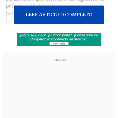
próximo 28 de mayo
, permitirá que a
partir de esa fecha no serán admisibles
LEER ARTICULO COMPLETO
las objeciones de conciencia ni la
aplicación discrecional de la normativa
en los servicios de salud públicos.
Revisa también
Colombiano fue asesinado a balazos en un cité
de La Cisterna
Kast arribó a Colombia para asistir a la
asunción de Abelardo de la Espriella
Además, la ley dispondrá que la
denominada
"píldora del día después"
puede suministrarse a los menores de 14