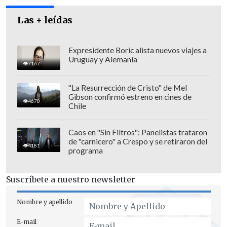
Las + leídas
Expresidente Boric alista nuevos viajes a
Uruguay y Alemania
7167
"La Resurrección de Cristo" de Mel
Gibson confirmó estreno en cines de
4670
El reglamento dispone también que
Chile
"toda persona tiene derecho a la
confidencialidad y privacidad (...) sobre
Caos en "Sin Filtros": Panelistas trataron
de "carnicero" a Crespo y se retiraron del
los métodos y terapias escogidos para la
4181
programa
regulación y/o planificación de su vida
sexual".
Suscríbete a nuestro newsletter
Nombre y apellido
E-mail