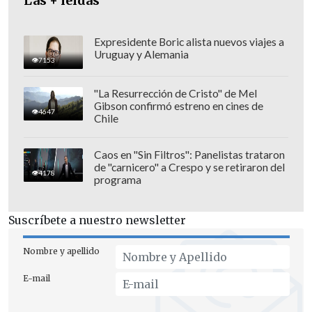
Las + leídas
auditoría ha podido recalcar es que
un
93,2% de las prestaciones que no han
sido pagadas tienen que ver con
Expresidente Boric alista nuevos viajes a
Uruguay y Alemania
convenios directos con CLC
y no con
7153
Fonasa".
"La Resurrección de Cristo" de Mel
Gibson confirmó estreno en cines de
4647
Chile
Caos en "Sin Filtros": Panelistas trataron
de "carnicero" a Crespo y se retiraron del
4178
programa
Suscríbete a nuestro newsletter
Nombre y apellido
E-mail