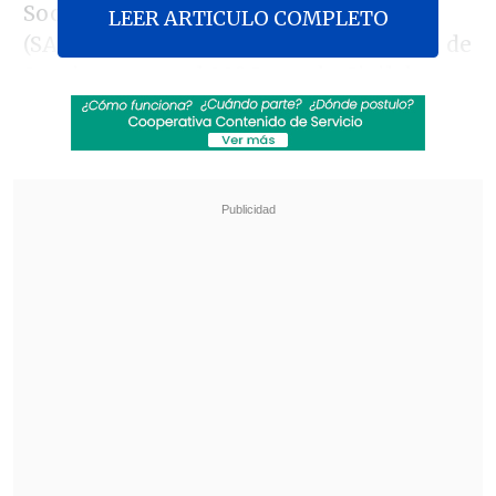
Sociedad de Anestesiología Limitada
LEER ARTICULO COMPLETO
(SAL), con el apoyo del Colegio Médico de
Santiago, ante el 30º Juzgado Civil de
Santiago.
Revisa también
Cayó banda que operaba secuestros, armas y
drogas en Osorno
Biobío: Habilitan buses tras suspensión del
servicio Tren Corto Laja de EFE por socavón
La presidenta subrogante del Colmed
Santiago,
Gisela Viveros
, explicó que son
"70.000 prestaciones que no han sido
pagadas y eso asciende a una deuda de