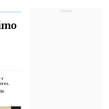
timo
 y
ores.
 de