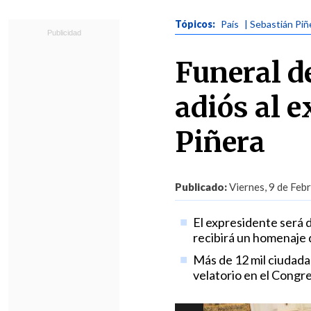
Tópicos:
País
| Sebastián Piñ
Funeral de
adiós al 
Piñera
Publicado:
Viernes, 9 de Feb
El expresidente será 
recibirá un homenaje 
Más de 12 mil ciudadan
velatorio en el Congr