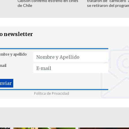
Gibson confirmó estreno en cines
trataron de "carnicero"
de Chile
se retiraron del progra
ro newsletter
mbre y apellido
mail
Política de Privacidad