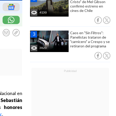
Cristo" de Mel Gibson
confirmó estreno en
cines de Chile
4130
Caos en "Sin Filtros":
Panelistas trataron de
"carnicero" a Crespo y se
retiraron del programa
3820
Nacional en
 Sebastián
s honores
ic
.