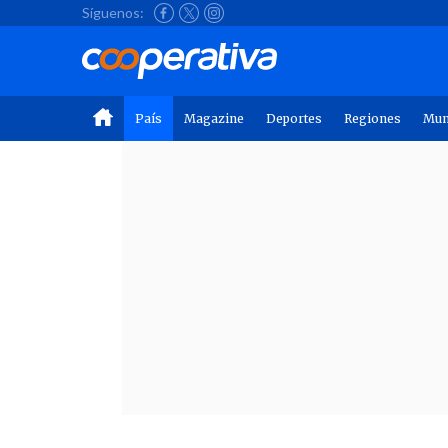
Síguenos:
País
Magazine
Deportes
Regiones
Mu