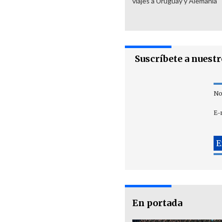
viajes a Uruguay y Alemania
Suscríbete a nuest
No
E-
En portada