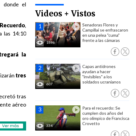
, donde el
Videos + Vistos
 Recuerdo
,
Senadoras Flores y
Campillai se enfrascaron
 las 14:10
en una pelea "cuma"
frente a las cámaras
1896
tregará la
Capas antidrones
ayudan a hacer
lizarán
tres
"invisibles" a los
soldados ucranianos
607
ecretó tras
dente aéreo
Para el recuerdo: Se
cumplen dos años del
oro olímpico de Francisca
Crovetto
334