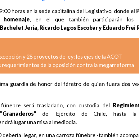
09:00 horas en la sede capitalina del Legislativo, donde el
n homenaje
, en el que también participarán los 
Bachelet Jeria, Ricardo Lagos Escobar y Eduardo Frei 
cepción y 28 proyectos de ley: los ejes de la ACOT
s requerimientos de la oposición contra la megarreforma
tima guardia de honor del féretro de quien fuera dos ve
o fúnebre será trasladado, con custodia del
Regimien
"Granaderos"
del Ejército de Chile, hasta 
ndrá lugar una misa al mediodía.
0 debería llegar, en una carroza fúnebre -también acompa