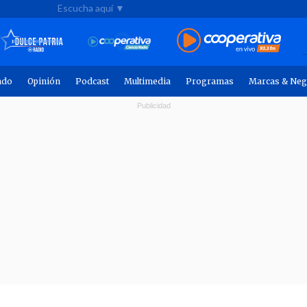
Escucha aquí ▼
ndo
Opinión
Podcast
Multimedia
Programas
Marcas & Neg