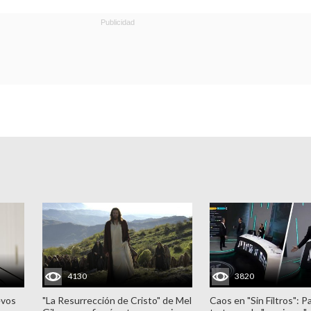
4130
3820
evos
"La Resurrección de Cristo" de Mel
Caos en "Sin Filtros": P