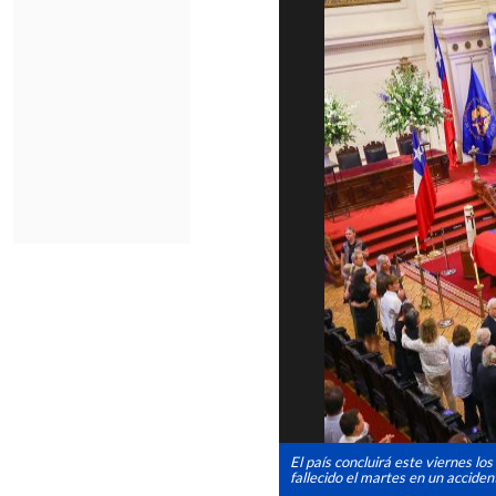
El país concluirá este viernes lo
fallecido el martes en un accide