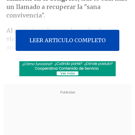
un llamado a recuperar la "sana
convivencia".
Al participar durante la noche de este
viernes en una cena por el séptimo
LEER ARTICULO COMPLETO
aniversario de Evópoli, el Mandatario
ofreció un discurso en el que hizo
alusión a la
fracasada acusación
constitucional en su contra
-en la
Cámara de Diputados- y el
aprobado
libelo acusatorio en contra de su primo y
ex ministro del Interior Andrés
Chadwick
.
Revisa también