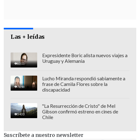
Y añadió: "Yo creo que la gran tarea que
tenemos como país es
recuperar esa
sana convivencia entre los chilenos
".
Las + leídas
Expresidente Boric alista nuevos viajes a
Uruguay y Alemania
8015
Lucho Miranda respondió sabiamente a
frase de Camila Flores sobre la
7646
discapacidad
"La Resurrección de Cristo" de Mel
Gibson confirmó estreno en cines de
5433
Chile
Suscríbete a nuestro newsletter
La acusación constitucional que
un