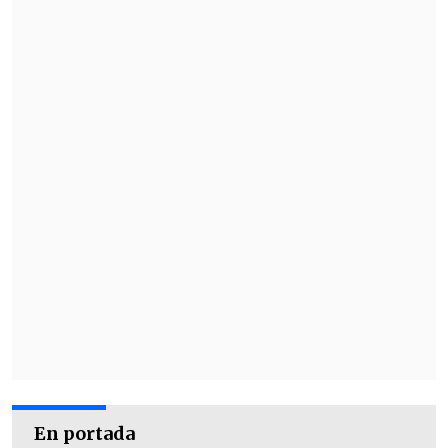
en un tratado global contra pandemias
,
que abarque la cooperación e
intercambio de experiencias, la
solidaridad y colaboración entre los
países, el flujo de bienes y servicios y el
acceso a diagnósticos, tratamientos y
vacunas.
En portada