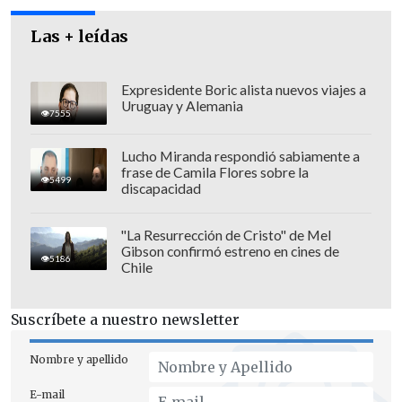
LA PANDEMIA DEL COVID-19
Las + leídas
Piñera declaró tras la reunión que
Expresidente Boric alista nuevos viajes a
"hablamos de todos los temas que
Uruguay y Alemania
7555
interesan a Inglaterra, a Chile y al
mundo, pero dos con mucha fuerza y
Lucho Miranda respondió sabiamente a
frase de Camila Flores sobre la
compromiso: la lucha contra la
5499
discapacidad
pandemia.
Nos reunimos con el ministro
de Salud
y todo el equipo de expertos y
"La Resurrección de Cristo" de Mel
técnicos que lidera el combate a la
Gibson confirmó estreno en cines de
5186
Chile
pandemia en Inglaterra,
para compartir
experiencias, para hacerlo mejor
".
Suscríbete a nuestro newsletter
Nombre y apellido
E-mail