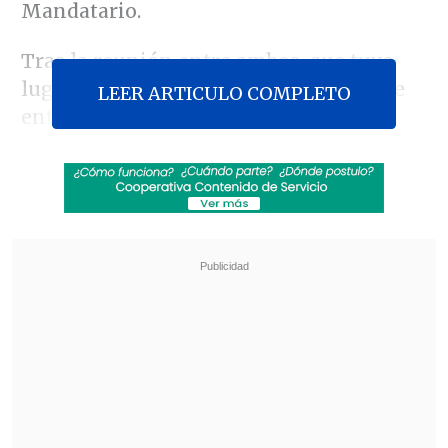
Mandatario.
Tras la reunión entre ambos, que tuvo
lugar en el palacio pontificio, Piñera se
LEER ARTICULO COMPLETO
entrevistó con el secretario de Estado
vaticano, Pietro Parolin, indicaron
fuentes vaticanas.
Revisa también
Escolta del exministro Cordero frustró a
disparos un portonazo en Vitacura
Incendio en domicilio provocó la muerte de
dos adultos mayores en Recoleta
El Mandatario chileno, que llegó al