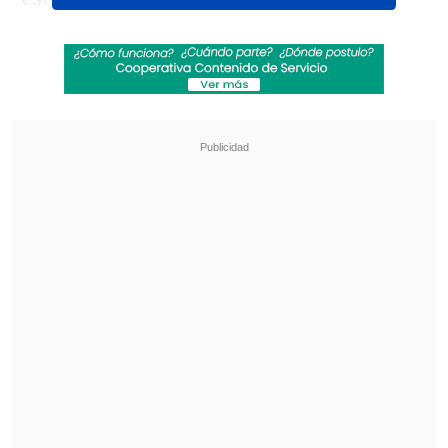
Carabineros, la PDI, autopistas,
hospitales y funerarias para evitar este
tipo de hechos.
Revisa también
Chile y Marruecos firmaron acuerdo para
facilitar comercio de alimentos
Megaoperativo policial a nivel nacional dejó
más de 1.300 detenidos y miles de controles
preventivos
"Tenemos muchas expectativas que este
nuevo protocolo permita controlar de
mejor manera esto que está generando
mucho miedo en la población
. En el