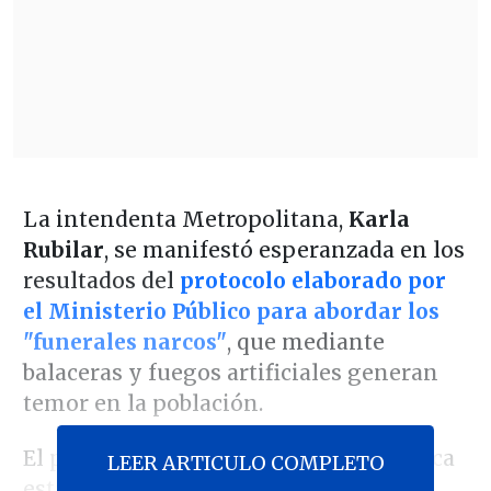
La intendenta Metropolitana,
Karla
Rubilar
, se manifestó esperanzada en los
resultados del
protocolo elaborado por
el Ministerio Público para abordar los
"funerales narcos"
, que mediante
balaceras y fuegos artificiales generan
temor en la población.
El plan
"Funerales de alto riesgo"
busca
LEER ARTICULO COMPLETO
establecer una coordinación entre