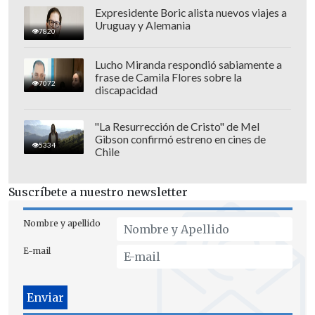
interceptaciones telefónicas y controles
Expresidente Boric alista nuevos viajes a
Uruguay y Alemania
de identidad.
7820
Lucho Miranda respondió sabiamente a
frase de Camila Flores sobre la
7072
discapacidad
"La Resurrección de Cristo" de Mel
Gibson confirmó estreno en cines de
5334
Chile
Suscríbete a nuestro newsletter
Nombre y apellido
E-mail
Alcaldes esperan resultados
Los alcaldes de San Joaquín,
Sergio