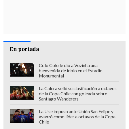
prevenirlo, y nadie está hablando de eso.
Y lo central en cualquier sistema
racional, (aspecto) que se ha perdido, es
la prevención social del delito; y no son
políticas policiales, sino de Estado, de
largo plazo, educativas, de salud, de
En portada
vivienda", puntualizó.
Colo Colo le dio a Vozinha una
bienvenida de ídolo en el Estadio
Monumental
La Calera selló su clasificación a octavos
de la Copa Chile con goleada sobre
Santiago Wanderers
La U se impuso ante Unión San Felipe y
avanzó como líder a octavos de la Copa
Chile