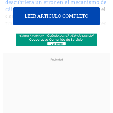
descubriera un error en el mecanismo de
cálculo de las tarifas
, fue
valorada por el
LEER ARTICULO COMPLETO
Congreso
, aunque el foco ahora se
traslada a la compensación a los clientes
y la investigación de responsabilidades a
largo plazo.
Desde la oposición de derecha, que había
exigido la salida del secretario de Estado,
la
Unión Demócrata Independiente
(UDI)
declaró que, al lograr el objetivo
político, no insistirá en
la
acusación
constitucional
que impulsaba
contra
Pardow.
Revisa también