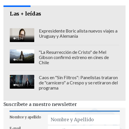
que gastaron de más
por este error de
Las + leídas
cálculo del Gobierno".
Expresidente Boric alista nuevos viajes a
Uruguay y Alemania
7234
"La Resurrección de Cristo" de Mel
Gibson confirmó estreno en cines de
4768
Chile
Caos en "Sin Filtros": Panelistas trataron
de "carnicero" a Crespo y se retiraron del
4223
programa
Suscríbete a nuestro newsletter
"Se ha impuesto el sentido común, los
Nombre y apellido
chilenos demandaban la renuncia del
E-mail