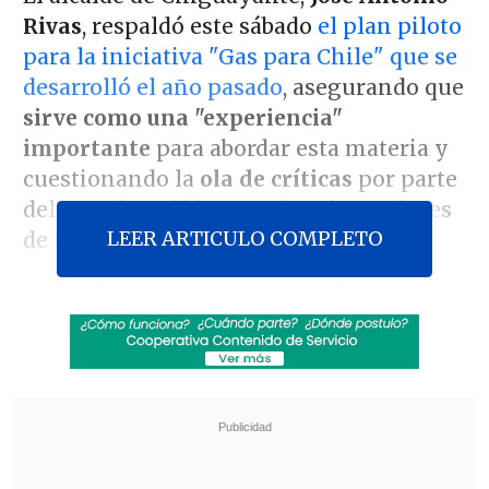
Rivas
, respaldó este sábado
el plan piloto
para la iniciativa "Gas para Chile" que se
desarrolló el año pasado
, asegurando que
sirve como una "experiencia"
importante
para abordar esta materia y
cuestionando la
ola de críticas
por parte
del mundo político tras los altos valores
LEER ARTICULO COMPLETO
de su implementación.
En los últimos días se conoció que esta
iniciativa, realizada entre agosto y
diciembre del 2022 en esa comuna del
Biobío, además de San Fernando y
Quintero,
tuvo un costo de 117 mil pesos
por cada balón
.