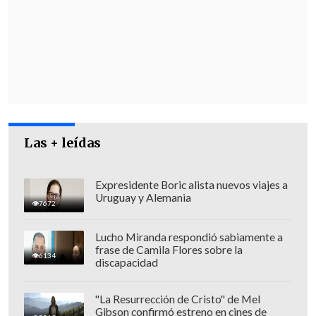
"Hoy algunos vienen a levantar cierto
clamor de transparencia, de probidad, de
las platas públicas, etcétera... (pero)
en
otros casos guardan silencio cómplice
",
acusó el jefe comunal.
Las + leídas
Expresidente Boric alista nuevos viajes a
Uruguay y Alemania
7672
Lucho Miranda respondió sabiamente a
frase de Camila Flores sobre la
6134
discapacidad
"La Resurrección de Cristo" de Mel
Gibson confirmó estreno en cines de