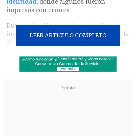
identidad,
donde algunos fueron
impresos con errores.
Durante los últimos días se viralizaron
insólitos casos en redes sociales,
como la
LEER ARTICULO COMPLETO
de una guagua nacida el mes pasado en
Iquique
(Región de Tarapacá), cuya
identificación arrojaba dos títulos
universitarios:
Ingeniería en
Administración de Empresas
e
Ingeniería Comercial.
Revisa también
Conductor de aplicación fue baleado en
encerrona en Santiago Centro
Con Kast e Infantino: La investidura de