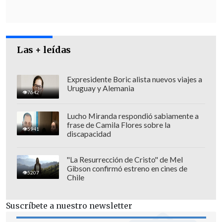
Las + leídas
Expresidente Boric alista nuevos viajes a
Uruguay y Alemania
7642
Lucho Miranda respondió sabiamente a
frase de Camila Flores sobre la
5941
discapacidad
"Venía a retirar el carnet y
me dijeron
que no estaba en el sistema.
Me dijeron
"La Resurrección de Cristo" de Mel
Gibson confirmó estreno en cines de
que fuera donde el jefe y
también tenía
5207
Chile
la embarrada,
considerando que
renovaron las identificaciones (el 16 de
Suscríbete a nuestro newsletter
diciembre)", contó un afectado.