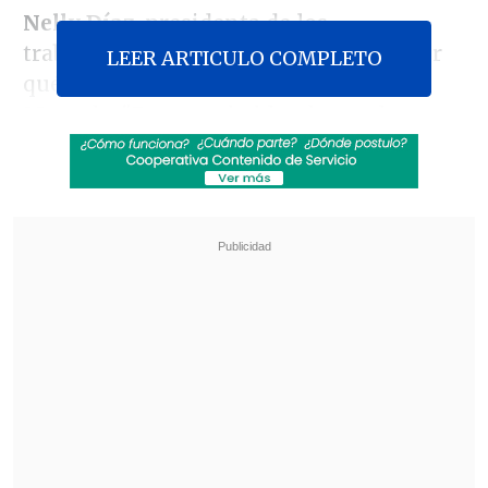
Nelly Díaz
, presidenta de los
trabajadores, explicó las razones de por
LEER ARTICULO COMPLETO
qué rechazaron la iniciativa de La
Moneda: "Estamos hablando en algunos
grados de 40 mil pesos en la mejora, en
un grado estamos hablando de 20 mil
pesos, le están mejorando eso a algunos
funcionarios y
no hay una promesa de
mejora a futuro
para cerca de los 800
funcionarios
".
Revisa también
Nuevo plan para corredores de transporte
público no convence a alcaldes del Biobío
"Sin fachadas": SII y CNC lanzan plataforma