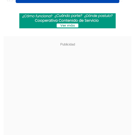
documentos
y la caída del portal de
atención en línea, además de
complicaciones con los pagos con
tarjeta.
Revisa también
Estallido social: Gobierno confirmó que
"pronto" resolverá las solicitudes de indulto
Corte ratificó destitución de enfermera que
viajó al extranjero durante licencia por hijo
gravemente enfermo
Uno de ellos es el caso María Elena,
quien contó a
Cooperativa
que solicitó
su pasaporte para viajar fuera del país y