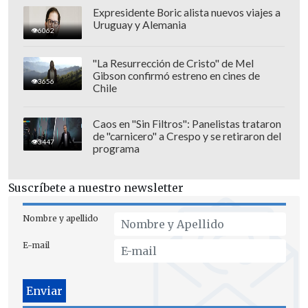
Expresidente Boric alista nuevos viajes a
Uruguay y Alemania
6062
"La Resurrección de Cristo" de Mel
Gibson confirmó estreno en cines de
Otro relato fue el de Rodrigo quien contó
3656
Chile
que
obtuvo su cédula de identidad en el
Registro Civil de Maipú
hace dos meses,
Caos en "Sin Filtros": Panelistas trataron
de "carnicero" a Crespo y se retiraron del
pero no se la activaron
, lo que le ha
3447
programa
impedido realizar cualquier trámite. "No
pude hacer ninguna gestión ni trámite.
Suscríbete a nuestro newsletter
Es como si no la tuviera
", explicó.
Nombre y apellido
Ante las denuncias, el Registro Civil
E-mail
informó a través de un comunicado que
están trabajando para solucionar los
problemas del sistema. Aseguraron que
los pagos con tarjeta ya están