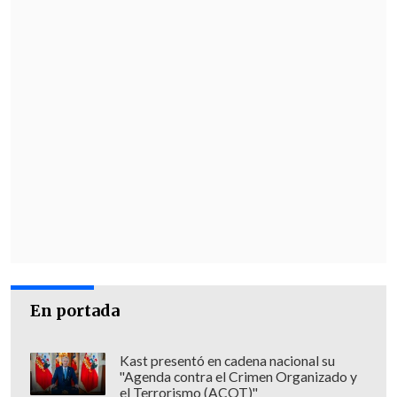
Civil, a través del banner "Contáctenos"
en el sitio web
www.registrocivil.cl
o
llamando al call center
600 370 200
0,
opción 8.
En portada
Kast presentó en cadena nacional su
"Agenda contra el Crimen Organizado y
el Terrorismo (ACOT)"