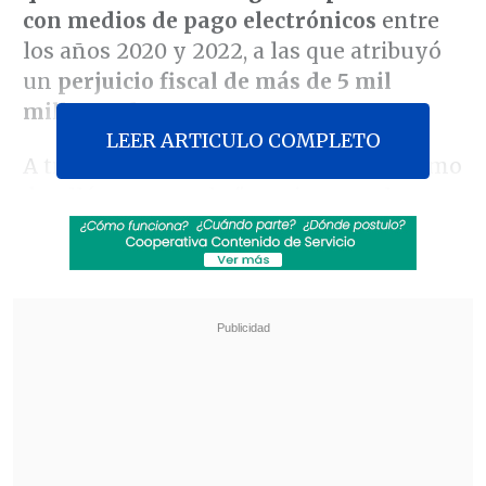
con medios de pago electrónicos
entre
los años 2020 y 2022, a las que atribuyó
un
perjuicio fiscal de más de 5 mil
millones de pesos
.
LEER ARTICULO COMPLETO
A través de un comunicado, el organismo
detalló que se pudo "monitorear el
comportamiento de estas 47 personas
jurídicas y naturales que tenían la
calidad de usuarios de las máquinas de
procesamiento de pagos, es decir,
que
utilizaban dichos dispositivos
electrónicos para canalizar el pago por
las ventas de bienes o prestaciones de
servicios que realizaban".