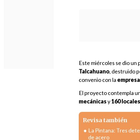
Este miércoles se dio un 
Talcahuano
, destruido 
convenio con la
empresa
El proyecto contempla u
mecánicas
y
160 locale
Revisa también
La Pintana: Tres dete
de acero