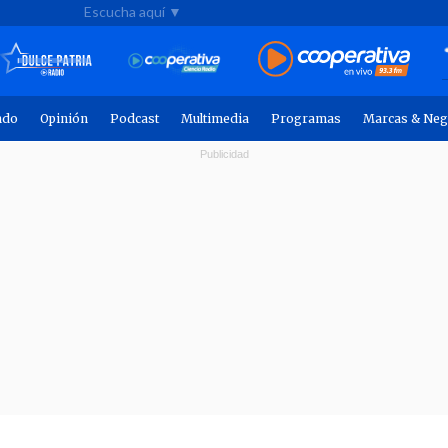
Escucha aquí ▼
ndo
Opinión
Podcast
Multimedia
Programas
Marcas & Neg