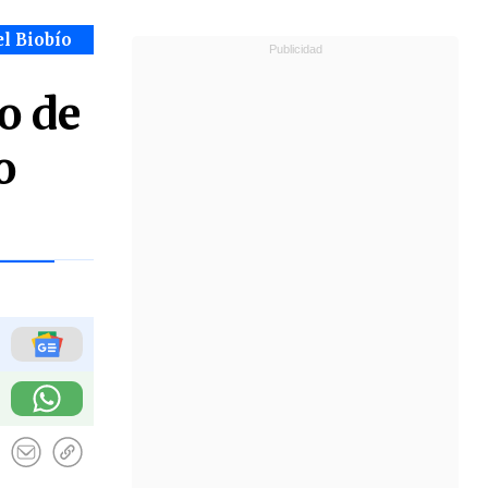
el Biobío
o de
o