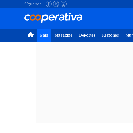
Síguenos:
País
Magazine
Deportes
Regiones
Mu