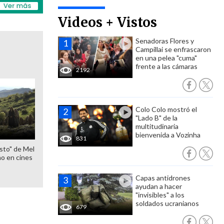
Videos + Vistos
Senadoras Flores y
Campillai se enfrascaron
en una pelea "cuma"
frente a las cámaras
2192
Colo Colo mostró el
"Lado B" de la
multitudinaria
bienvenida a Vozinha
831
sto" de Mel
o en cines
Capas antidrones
ayudan a hacer
"invisibles" a los
soldados ucranianos
679