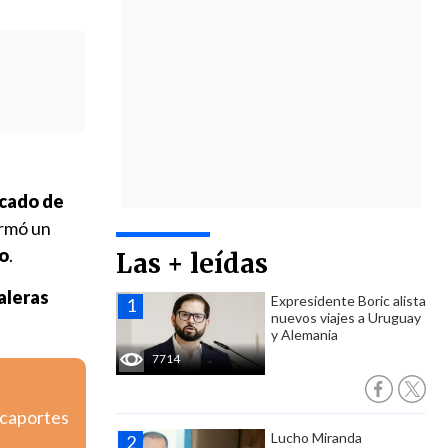
cado de
firmó un
to
.
Las + leídas
aleras
Expresidente Boric alista
nuevos viajes a Uruguay
y Alemania
7714
icaportes
Lucho Miranda