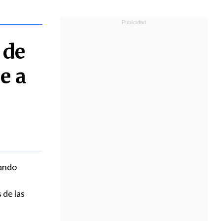
 de
e a
rando
 de las