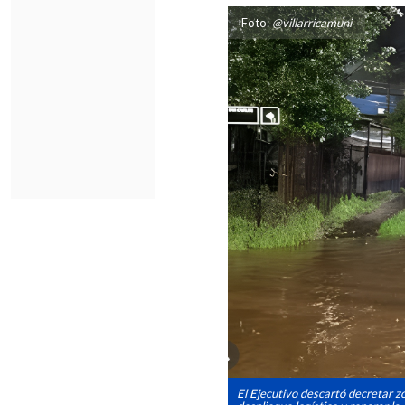
Foto:
@villarricamuni
El Ejecutivo descartó decretar 