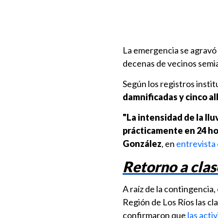
La emergencia se agravó 
decenas de vecinos semia
Según los registros insti
damnificadas y cinco a
"La intensidad de la ll
prácticamente en 24 ho
González
, en
entrevista
Retorno a clas
A raíz de la contingencia
Región de Los Ríos las c
confirmaron que
las acti