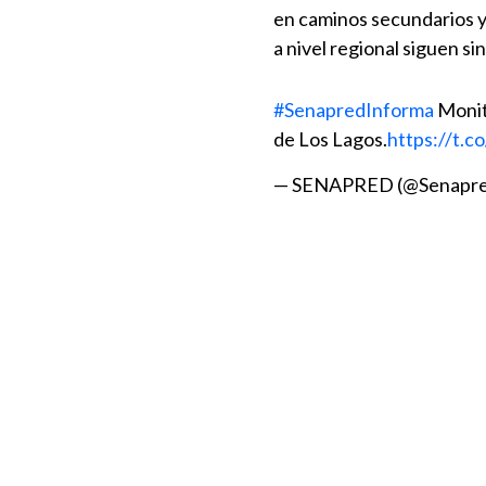
en caminos secundarios y 
a nivel regional siguen si
#SenapredInforma
Monit
de Los Lagos.
https://t.
— SENAPRED (@Senapr