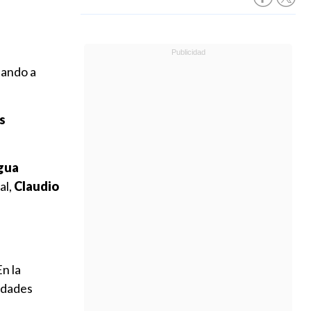
jando a
s
agua
al,
Claudio
n la
idades