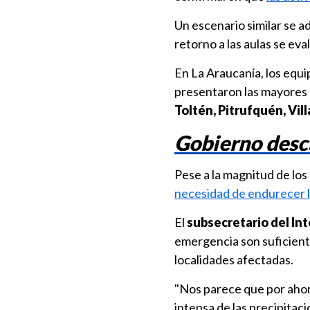
Un escenario similar se a
retorno a las aulas se eva
En La Araucanía, los equ
presentaron las mayores 
Toltén, Pitrufquén, Vil
Gobierno desc
Pese a la magnitud de los
necesidad de endurecer l
El
subsecretario del In
emergencia son suficiente
localidades afectadas.
"Nos parece que por aho
intensa de las precipitaci