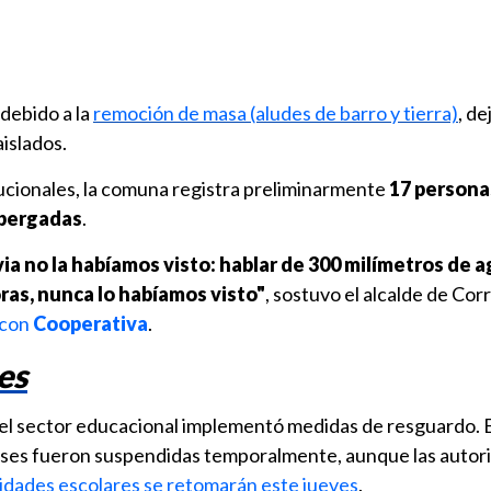
debido a la
remoción de masa (aludes de barro y tierra)
, de
islados.
tucionales, la comuna registra preliminarmente
17 persona
lbergadas
.
uvia no la habíamos visto: hablar de 300 milímetros de 
ras, nunca lo habíamos visto"
, sostuvo el alcalde de Corr
 con
Cooperativa
.
es
, el sector educacional implementó medidas de resguardo. E
lases fueron suspendidas temporalmente, aunque las autor
vidades escolares se retomarán este jueves
.