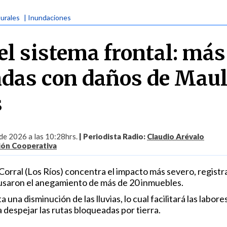
turales
| Inundaciones
el sistema frontal: más
ndas con daños de Maul
s
 de 2026 a las 10:28hrs.
| Periodista Radio:
Claudio Arévalo
ión Cooperativa
orral (Los Ríos) concentra el impacto más severo, regist
usaron el anegamiento de más de 20 inmuebles.
na disminución de las lluvias, lo cual facilitará las labores
a despejar las rutas bloqueadas por tierra.