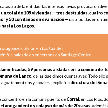
catastro de la entidad, las intensas lluvias provocaron div
 un total de 105 viviendas —tres destruidas, cuatro c
nor y 50 con daños en evaluación—
distribuidas en un a
 hasta Los Lagos
.
otagonizó colisión en Las Condes
ión fue baleado en encerrona en Santiago Centro
amnificadas, 59 personas aisladas en la comuna de 
 comuna de Lanco
, de las que dimos cuenta ayer. Todo ello
agua (como) ríos y canales", explicó la
directora del Sena
 se concentró en la comuna puerto de
Corral
, en Los Ríos, d
 el
anegamiento y colapso de más de 20 casas
, además 