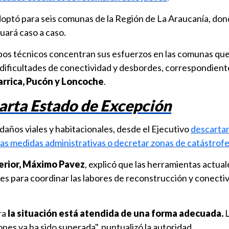
doptó para seis comunas de la Región de La Araucanía, don
luará caso a caso.
ipos técnicos concentran sus esfuerzos en las comunas qu
dificultades de conectividad y desbordes, correspondient
larrica, Pucón y Loncoche
.
arta Estado de Excepción
 daños viales y habitacionales, desde el Ejecutivo
descartar
as medidas administrativas o decretar zonas de catástrof
terior, Máximo Pavez
, explicó que las herramientas actual
s para coordinar las labores de reconstrucción y conectiv
ra
la situación está atendida de una forma adecuada.
L
ones ya ha sido superada", puntualizó la autoridad.