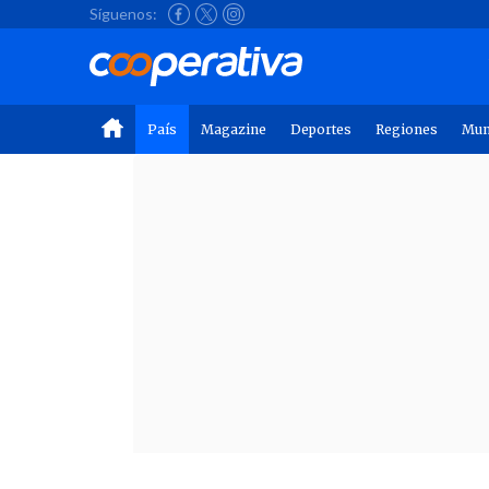
Síguenos:
País
Magazine
Deportes
Regiones
Mu