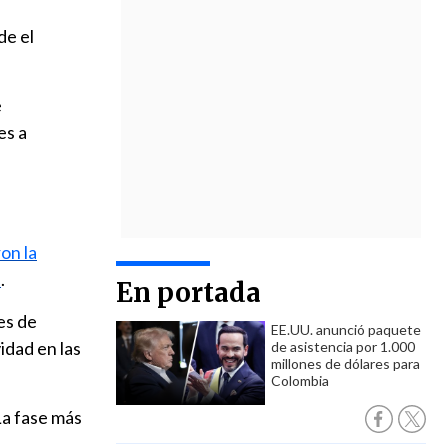
de el
e
es a
on la
e
.
En portada
es de
EE.UU. anunció paquete
idad en las
de asistencia por 1.000
millones de dólares para
Colombia
a fase más