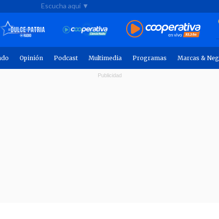
Escucha aquí ▼
ndo
Opinión
Podcast
Multimedia
Programas
Marcas & Neg