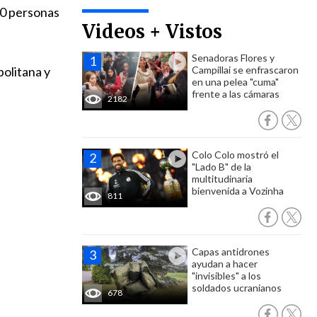
10 personas
Videos + Vistos
Senadoras Flores y
olitana y
Campillai se enfrascaron
en una pelea "cuma"
frente a las cámaras
2182
Colo Colo mostró el
"Lado B" de la
multitudinaria
bienvenida a Vozinha
811
Capas antidrones
ayudan a hacer
"invisibles" a los
soldados ucranianos
678