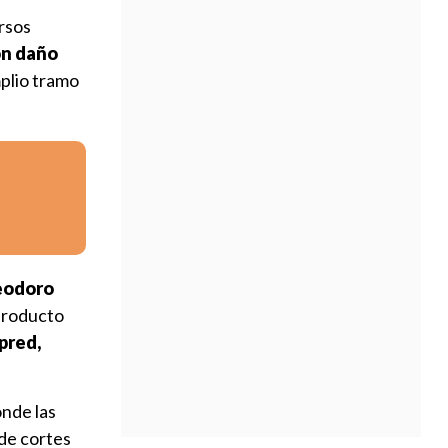
ersos
on daño
mplio tramo
Teodoro
 producto
pred,
onde las
de cortes