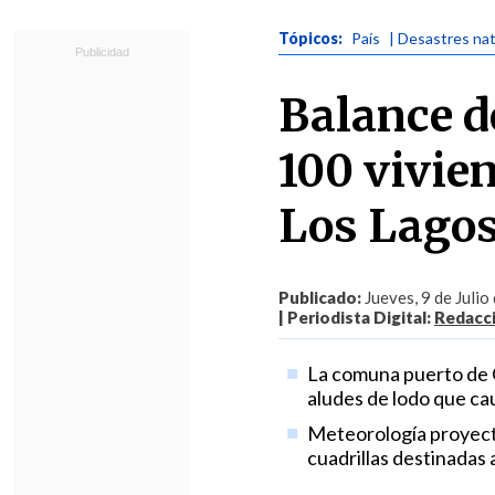
Tópicos:
País
| Desastres na
Balance d
100 vivie
Los Lago
Publicado:
Jueves, 9 de Julio
| Periodista Digital:
Redacc
La comuna puerto de C
aludes de lodo que ca
Meteorología proyecta u
cuadrillas destinadas 