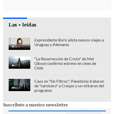
Las + leídas
Expresidente Boric alista nuevos viajes a
Uruguay y Alemania
7234
"La Resurrección de Cristo" de Mel
Gibson confirmó estreno en cines de
4772
Chile
El parlamentario relató que estos
Caos en "Sin Filtros": Panelistas trataron
de "carnicero" a Crespo y se retiraron del
equipos
"no están conectados con el
4223
programa
Centro Sismológico ni transmitiendo en
tiempo real, con redundancia, respaldo
Suscríbete a nuestro newsletter
y cobertura adecuado
, y los expertos de