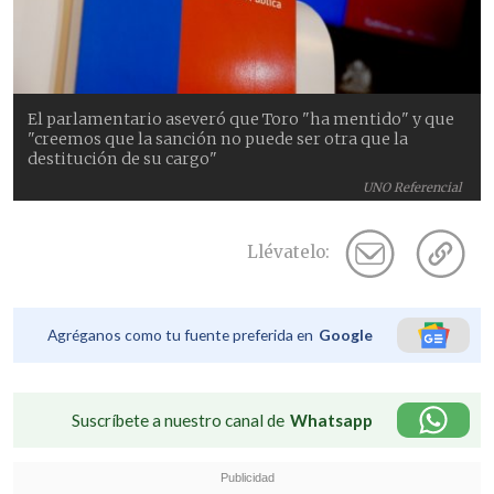
El parlamentario aseveró que Toro "ha mentido" y que
"creemos que la sanción no puede ser otra que la
destitución de su cargo"
UNO Referencial
Llévatelo:
Agréganos como tu fuente preferida en
Google
Suscríbete a nuestro canal de
Whatsapp