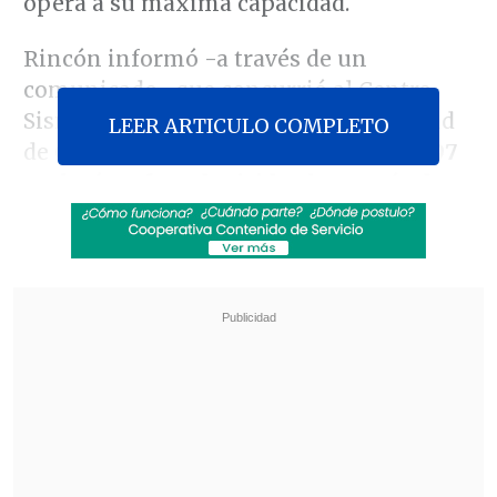
opera a su máxima capacidad.
Rincón informó -a través de un
comunicado- que concurrió al Centro
Sismológico Nacional de la Universidad
LEER ARTICULO COMPLETO
de Chile, donde constató que
"de los 297
acelerógrafos adquiridos hace más de
cinco años, no hay ninguno
funcionando".
Revisa también
Colombiano fue asesinado a balazos en un cité
de La Cisterna
Kast arribó a Colombia para asistir a la
asunción de Abelardo de la Espriella