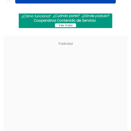
(DMC), Dirección General de Aguas
(DGA), Sernageomin, SEC, SISS, Bomberos,
PDI, CONAF, Carabineros de Chile, Estado
Mayor Conjunto (EMCO), Ministerio de
Salud, se reunieron este lunes para
coordinar el trabajo ante esta
emergencia.
Revisa también
Presidente Kast condicionó presencia de las
FF.AA. en barrios críticos a la aprobación de las
RUF
"Redundante" y "no del todo necesaria": las
críticas a la reforma constitucional de
seguridad de Kast