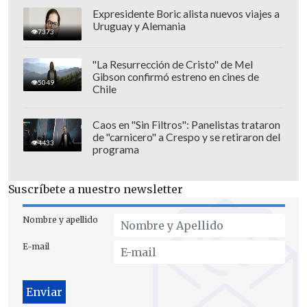
las autoridades para establecer una
Expresidente Boric alista nuevos viajes a
eventual evacuación", añadió el
Uruguay y Alemania
7373
funcionario.
"La Resurrección de Cristo" de Mel
Gibson confirmó estreno en cines de
5049
Chile
Caos en "Sin Filtros": Panelistas trataron
de "carnicero" a Crespo y se retiraron del
4433
programa
Suscríbete a nuestro newsletter
Nombre y apellido
E-mail
Por su parte, el capitán de corbeta
Felipe