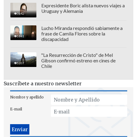
2024, y ahora, en junio, deben realizar las
Expresidente Boric alista nuevos viajes a
Uruguay y Alemania
donaciones correspondientes a esa
7642
declaración", explica Soledad Lara,
Lucho Miranda respondió sabiamente a
subgerente comercial de Fundación
frase de Camila Flores sobre la
5941
Descúbreme.
discapacidad
"La Resurrección de Cristo" de Mel
Gibson confirmó estreno en cines de
5207
Chile
Suscríbete a nuestro newsletter
Nombre y apellido
E-mail