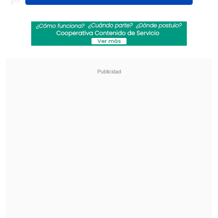
asignatarias de pensión de invalidez. Si
no logran este objetivo, aquellas que lo
justifiquen pueden optar por medidas
subsidiarias, como subcontratar servicios
a empresas con personal con
discapacidad,
o realizar donaciones a
proyectos de inclusión
aprobados por el
Ministerio de Desarrollo Social y Familia.
Revisa también
Conductor de aplicación fue baleado en
encerrona en Santiago Centro
Con Kast e Infantino: La investidura de
Abelardo de la Espriella como presidente de
Colombia