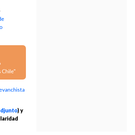
-
de
to
o
 Chile"
revanchista
adjunto
) y
ularidad