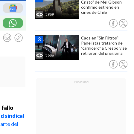
Cristo" de Mel Gibson
confirmó estreno en
cines de Chile
3989
Caos en "Sin Filtros":
Panelistas trataron de
"carnicero" a Crespo y se
retiraron del programa
3686
 fallo
ad sindical
arte del