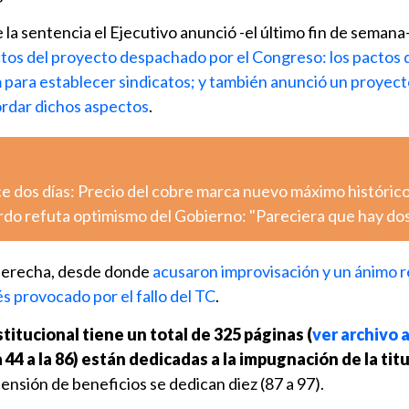
 la sentencia el Ejecutivo anunció -el último fin de semana
tos del proyecto despachado por el Congreso: los pactos 
m para establecer sindicatos; y también anunció un proyec
rdar dichos aspectos
.
e dos días: Precio del cobre marca nuevo máximo históric
rdo refuta optimismo del Gobierno: "Pareciera que hay dos
a derecha, desde donde
acusaron improvisación y un ánimo 
vés provocado por el fallo del TC
.
stitucional tiene un total de 325 páginas (
ver archivo 
a 44 a la 86) están dedicadas a la impugnación de la tit
xtensión de beneficios se dedican diez (87 a 97).