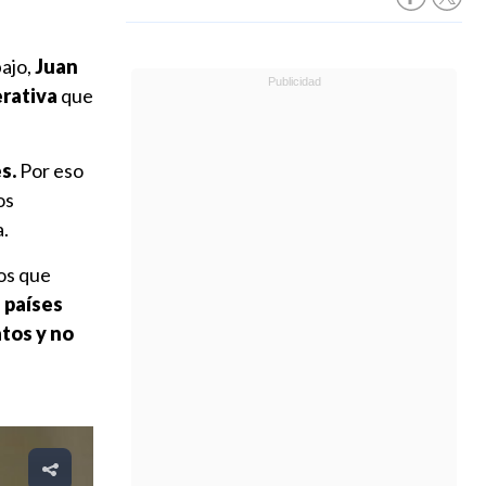
bajo,
Juan
rativa
que
s.
Por eso
os
a.
os que
 países
atos y no