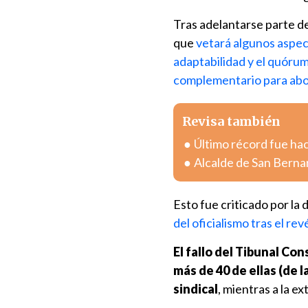
Tras adelantarse parte de
que
vetará algunos aspec
adaptabilidad y el quóru
complementario para abo
Revisa también
Último récord fue hac
Alcalde de San Berna
Esto fue criticado por l
del oficialismo tras el re
El fallo del Tibunal Con
más de 40 de ellas (de l
sindical
, mientras a la e