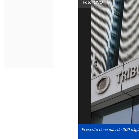
Foto:
UNO
El escrito tiene más de 300 pági