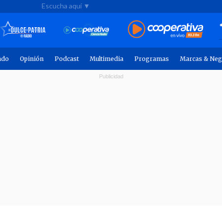
Escucha aquí ▼
ndo
Opinión
Podcast
Multimedia
Programas
Marcas & Neg