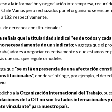
eso a la información y negociación interempresa, recurrid
 Chile Vamos pero rechazados por el organismo se encuen
8 a 182, respectivamente.
al de derechos constitucionales"
 señala que la titularidad sindical "es de todos y cad
o no necesariamente de un sindicato
; y agrega que el pr
 trabajadores a negociar colectivamente y que estamos en 
más que una que regule o modele.
ega que
"se está en presencia de una afectación const
onstitucionales
", donde se infringe, por ejemplo, el derec
vio.
dicho a la
Organización Internacional del Trabajo
, pue
aciones de la OIT no son tratados internacionales y
te vinculante" para nuestro país.