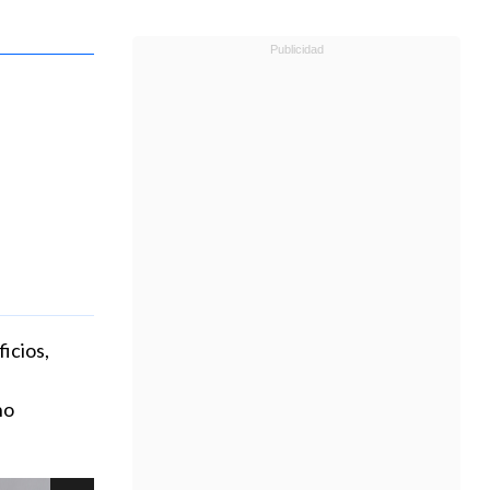
ficios,
no