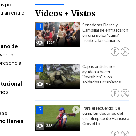
os por
Videos + Vistos
tran entre
Senadoras Flores y
Campillai se enfrascaron
en una pelea "cuma"
frente a las cámaras
1857
a uno de
oyecto
presencia
Capas antidrones
ayudan a hacer
"invisibles" a los
soldados ucranianos
itucional
593
ho a
Para el recuerdo: Se
s se
cumplen dos años del
oro olímpico de Francisca
 no tienen
Crovetto
333