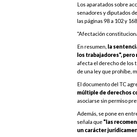
Los aparatados sobre acc
senadores y diputados de
las páginas 98 a 102 y 16
"Afectación constitucion
En resumen,
la sentencia
los trabajadores", per
afecta el derecho de los
de una ley que prohíbe, 
El documento del TC agr
múltiple de derechos c
asociarse sin permiso pre
Además, se pone en entre
señala
que
"las recomend
un carácter jurídicamen