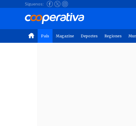
Síguenos:
País
Magazine
Deportes
Regiones
Mu