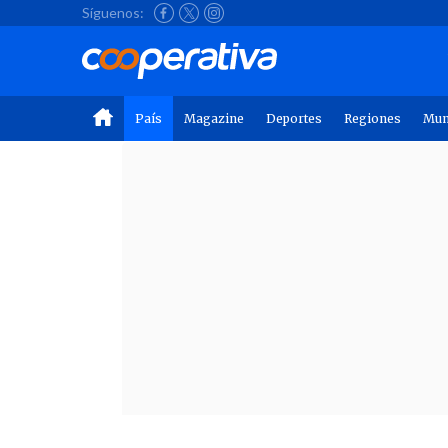
Síguenos:
País
Magazine
Deportes
Regiones
Mu