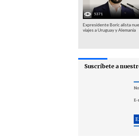
5371
Expresidente Boric alista nu
viajes a Uruguay y Alemania
Suscríbete a nuest
No
E-