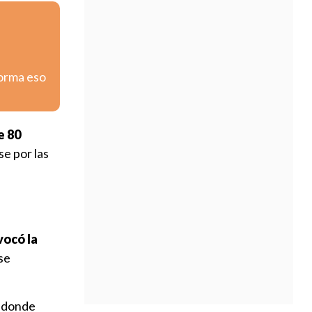
forma eso
e 80
e por las
vocó la
se
, donde