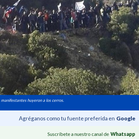
s manifestantes huyeron a los cerros.
Agréganos como tu fuente preferida en
Google
Suscríbete a nuestro canal de
Whatsapp