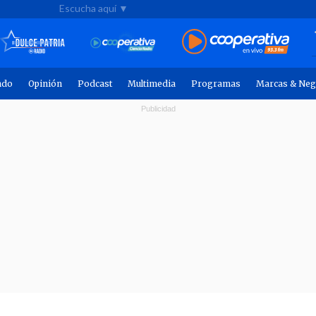
Escucha aquí ▼
ndo
Opinión
Podcast
Multimedia
Programas
Marcas & Neg