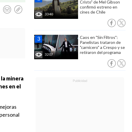
Cristo" de Mel Gibson
confirmó estreno en
cines de Chile
3340
Caos en "Sin Filtros":
Panelistas trataron de
"carnicero" a Crespo y se
retiraron del programa
3207
 la minera
nes en el
mejoras
 personal