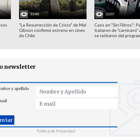
3340
3207
evos
"La Resurrección de Cristo" de Mel
Caos en "Sin Filtros": P
Gibson confirmó estreno en cines
trataron de "carnicero"
de Chile
se retiraron del progra
ro newsletter
mbre y apellido
mail
Política de Privacidad