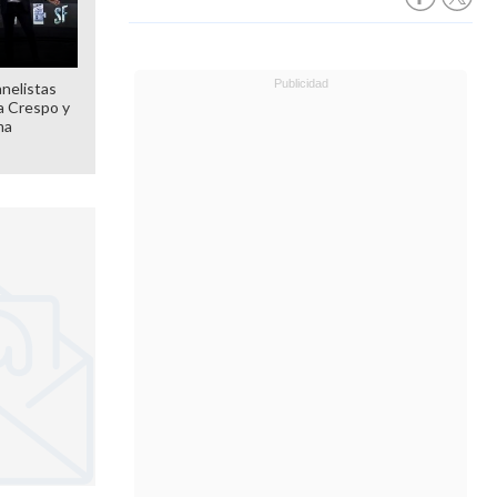
anelistas
 a Crespo y
ma