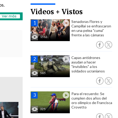
os.
Videos + Vistos
Senadoras Flores y
Campillai se enfrascaron
en una pelea "cuma"
frente a las cámaras
1513
Capas antidrones
ayudan a hacer
"invisibles" a los
soldados ucranianos
565
Para el recuerdo: Se
cumplen dos años del
oro olímpico de Francisca
Crovetto
325