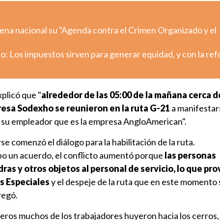
ena nacional su "Agenda contra el Crimen Organizado y el
o: Los impuestos sirven para generar equidad, y con la re
plicó que "
alrededor de las 05:00 de la mañana cerca d
resa Sodexho se reunieron en la ruta G-21
a manifestars
on su empleador que es la empresa AngloAmerican".
se comenzó el diálogo para la habilitación de la ruta.
 un acuerdo, el conflicto aumentó porque
las personas
ras y otros objetos al personal de servicio, lo que pro
s Especiales
y el despeje de la ruta que en este momento 
regó.
neros muchos de los trabajadores huyeron hacia los cerros