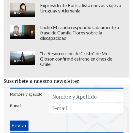
Expresidente Boric alista nuevos viajes a
Uruguay y Alemania
7685
Lucho Miranda respondió sabiamente a
frase de Camila Flores sobre la
6229
discapacidad
"La Resurrección de Cristo" de Mel
Gibson confirmó estreno en cines de
5231
Chile
Los 10 autos de pasajeros más
Suscríbete a nuestro newsletter
vendidos entre enero y junio 2026
Suzuki Swift, con 2.798 unidades
Nombre y apellido
KIA Soluto, 2.446
E-mail
Hyundai Grand i-10 HB, 2.303
Chevrolet Sail, 1.832
Toyota Yaris, 1.380