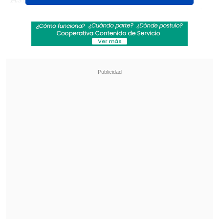
vendieron 153.574 unidades
, que equivale
a un incremento de 5,5% con respecto al
mismo lapso de 2025, mientras que en
junio se inscribieron 26.576 vehículos,
anotando un alza de 9,5%, frente al
mismo periodo del año anterior.
Revisa también
José Antonio Neme protagonizó colisión en
Las Condes
Conductor de aplicación fue baleado en
encerrona en Santiago Centro
La ANAC también apuntó que "por