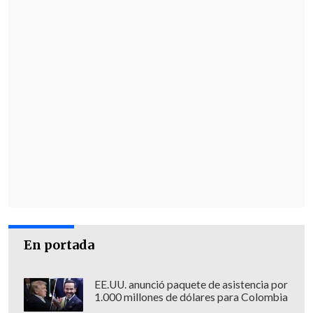
Ford Territory, 2.046
Hyundai Creta, 1.899
Las 10 camionetas más vendidas
entre enero y junio 2026
Mitsubishi L-200: 4.252 unidades
Toyota Hilux, 4.005
GWM Poer, 3.839
Ford New Ranger, 2.855
Maxus T60, 2.012
RAM 700, 1.160
Ford F-150, 1.136
JMC Grand Avenue, 890
En portada
Chevrolet Silverado, 865
Chevrolet Colorado, 752
EE.UU. anunció paquete de asistencia por
1.000 millones de dólares para Colombia