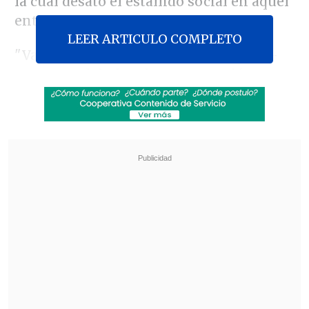
la cual desató el estallido social en aquel
entonces.
LEER ARTICULO COMPLETO
"Vamos a ver -dentro de un momento-
que parte del Plan de Recuperación
Inclusiva incluye
mantener las tarifas
de la locomoción colectiva, no
solamente en Santiago, sino que
también en todo el país
. De manera que
para ese efecto se van a hacer los aportes
que sean necesarios, y las regulaciones
necesarias para lograr ese objetivo",
aseguró el titular de Hacienda.
Revisa también
Desbaratan contrabando para "armar" tintas y