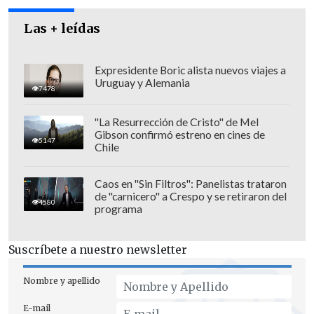
Las + leídas
Expresidente Boric alista nuevos viajes a
Uruguay y Alemania
7478
"La Resurrección de Cristo" de Mel
Gibson confirmó estreno en cines de
5147
Chile
Caos en "Sin Filtros": Panelistas trataron
de "carnicero" a Crespo y se retiraron del
4580
programa
Esto luego que en la última jornada el
Suscríbete a nuestro newsletter
Panel de Experto del Transporte Público
recomendó un alza de las tarifas en 30
Nombre y apellido
pesos, lo que obedece a un "indexador"
E-mail