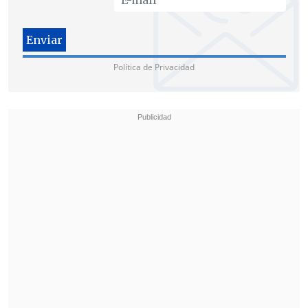
que considera elementos como el
valor
del dólar y el precio de las bencinas
. Este
valor se mantenía congelado desde
octubre del 2019, cuando se desató una
Política de Privacidad
ola de protestas.