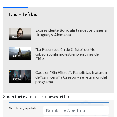
Las + leídas
De este modo,
"se ordena al Ministerio
Expresidente Boric alista nuevos viajes a
Uruguay y Alemania
de Transporte y Telecomunicaciones
6751
suspender la licitación pública
para la
"La Resurrección de Cristo" de Mel
concesión del uso de vías de las unidades
Gibson confirmó estreno en cines de
4190
de negocio N°1, N°4, N°6, N°7, N°8 y N°9,
Chile
para la prestación de servicios urbanos
de Transporte Público remunerado de
Caos en "Sin Filtros": Panelistas trataron
de "carnicero" a Crespo y se retiraron del
pasajeros en la Región Metropolitana",
3874
programa
concluye el organismo .
Suscríbete a nuestro newsletter
El
proceso de licitación fue altamente
destacado por el Gobierno
, pues significa
Nombre y apellido
el
recambio de al menos la mitad de la