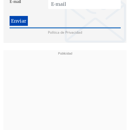
E-mail
flota de buses del sistema
, con bases
mucho más exigentes, que -entre otras
cosas- solicitan el ingreso de buses
eléctricos.
Política de Privacidad
Gobierno buscará dejar sin efecto la
medida
Desde el
Gobierno presentaron un
escrito dándose por notificados e
indicaron
que se acatará la decisión del
TDLC.
Sin embargo, anunciaron que
solicitarán que "se deje sin efecto la
medida de suspensión
, para lo cual
expondremos detalladamente todos los