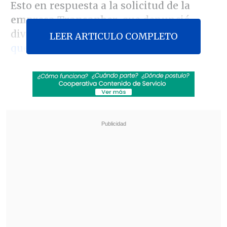
Esto en respuesta a la solicitud de la
empresa Transanber
, que denunció
diversas irregularidades en
el proceso
LEER ARTICULO COMPLETO
que llevó adelante la cartera el 2017.
Revisa también
ACOT: Timonel PPD llama al Gobierno a "no
pasarse de listo" al intensificar castigos
Trama bielorrusa: Exministra Vivanco declara
por segundo día ante Fiscalía
Con esta medida cautelar se busca
"impedir los eventuales efectos
negativos de la conducta y resguardar el
interés común", destaca el tribunal en su