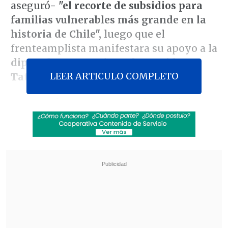
aseguró-
"el recorte de subsidios para
familias vulnerables más grande en la
historia de Chile",
luego que el
frenteamplista manifestara su apoyo a la
diputada y compañera de partido
LEER ARTICULO COMPLETO
Tatiana Urrutia.
De acuerdo con
La Tercera,
los hechos
tienen como contexto
una sesión de la
Comisión de Vivienda de la Cámara
realizada el miércoles, enfocada en un
informe sobre la gestión del exministro
de Vivienda
Carlos Montes
y que contó
con la participación de Poduje y de la
contralora Dorothy Pérez.