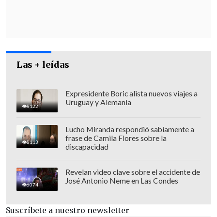
a lo ocurrido, situación que -aseguró -
derivó en ataques y amenazas virtuales.
Tras ello,
Boric comentó una publicación
de la diputada con el mensaje: "Fuerza
Las + leídas
compañera. No estás sola",
lo que fue
respondido por el propio Poduje en X.
Expresidente Boric alista nuevos viajes a
Uruguay y Alemania
8122
Lucho Miranda respondió sabiamente a
frase de Camila Flores sobre la
8113
discapacidad
Revelan video clave sobre el accidente de
José Antonio Neme en Las Condes
6074
Suscríbete a nuestro newsletter